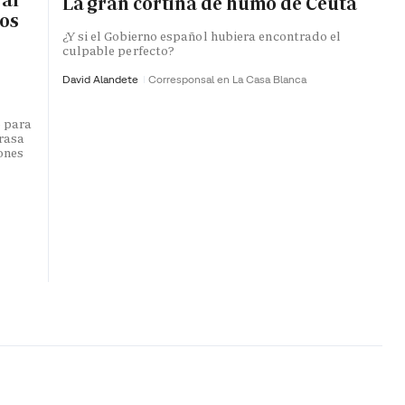
La gran cortina de humo de Ceuta
ros
¿Y si el Gobierno español hubiera encontrado el
culpable perfecto?
David Alandete
Corresponsal en La Casa Blanca
o para
trasa
lones