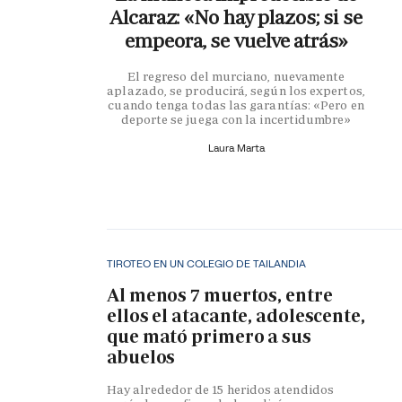
Alcaraz: «No hay plazos; si se
empeora, se vuelve atrás»
El regreso del murciano, nuevamente
aplazado, se producirá, según los expertos,
cuando tenga todas las garantías: «Pero en
deporte se juega con la incertidumbre»
Laura Marta
TIROTEO EN UN COLEGIO DE TAILANDIA
Al menos 7 muertos, entre
ellos el atacante, adolescente,
que mató primero a sus
abuelos
Hay alrededor de 15 heridos atendidos