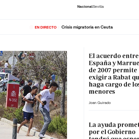
Nacional
Sevilla
Crisis migratoria en Ceuta
EN DIRECTO
RNACIONAL
ECONOMÍA
DEPORTES
SOCIEDAD
CULTURA
GENTE
PLAY
HISTORIA
ÚLTI
El acuerdo entre
España y Marru
de 2007 permite
exigir a Rabat qu
haga cargo de lo
menores
Joan Guirado
La ayuda prome
por el Gobierno
tendrá que espe