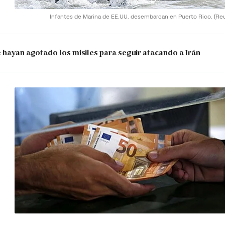
Infantes de Marina de EE.UU. desembarcan en Puerto Rico.
(Re
e hayan agotado los misiles para seguir atacando a Irán