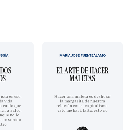
USSÍA
MARÍA JOSÉ FUENTEÁLAMO
IDOS
EL ARTE DE HACER
OS
MALETAS
ista en eso.
Hacer una maleta es deshojar
ia vida
la margarita de nuestra
o ruido que
relación con el capitalismo:
tir a salvo.
esto me hará falta, esto no
nque no lo
s un sonido
ntro