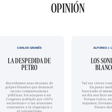
OPINIÓN
CARLOS GRANÉS
ALFONSO J. 
LA DESPEDIDA DE
LOS SON
PETRO
BLANC
Recordemos esas decenas de
Tal vez crecer cons
golpes blandos que denunció
En pasar med
en sus comparecencias
buscando el mism
públicas, los ataques a un
un día nos hizo sen
Congreso poblado por «HP’s
Porque todos, au
esclavistas» o las alusiones
sepamos, llevamo
constantes a la oligarquía y
blanco de
al colonialismo