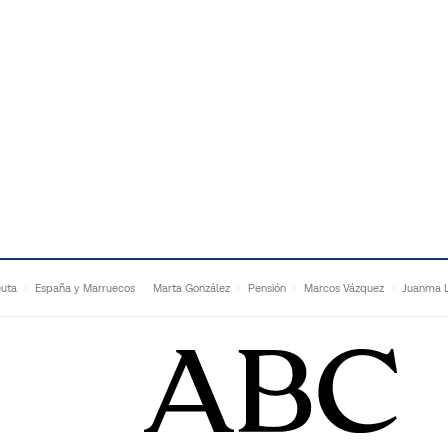
uta
España y Marruecos
Marta González
Pensión
Marcos Vázquez
Juanma L