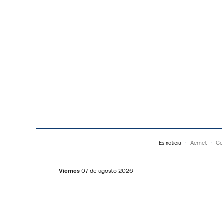
Saltar al contenido
Es noticia
Aemet
Ce
Viernes
07 de agosto 2026