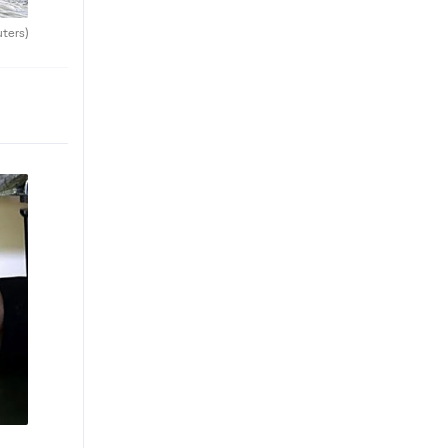
uters)