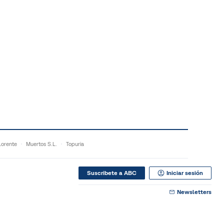
orente
Muertos S.L.
Topuria
Suscribete a ABC
Iniciar sesión
Newsletters