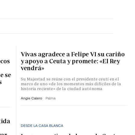
MA HORA
Vivas agradece a Felipe VI su cariño
ecos
y apoyo a Ceuta y promete: «El Rey
vendrá»
e se
Su Majestad se reúne con el presidente ceutí en el
s
marco de uno «de los momentos más difíciles de la
historia reciente» de la ciudad autónoma
Angie Calero
Palma
tida
DESDE LA CASA BLANCA
rar