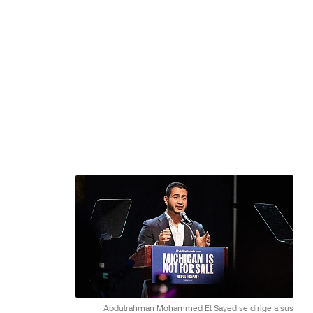
Abdulrahman Mohammed El Sayed se dirige a sus