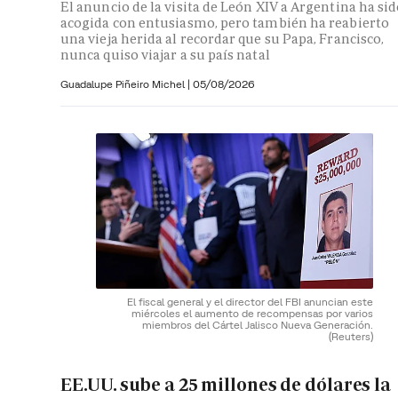
El anuncio de la visita de León XIV a Argentina ha si
acogida con entusiasmo, pero también ha reabierto
una vieja herida al recordar que su Papa, Francisco,
nunca quiso viajar a su país natal
Guadalupe Piñeiro Michel
|
05/08/2026
El fiscal general y el director del FBI anuncian este
miércoles el aumento de recompensas por varios
miembros del Cártel Jalisco Nueva Generación.
(Reuters)
EE.UU. sube a 25 millones de dólares la