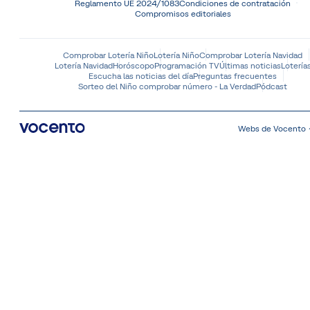
Reglamento UE 2024/1083
Condiciones de contratación
Compromisos editoriales
Comprobar Lotería Niño
Lotería Niño
Comprobar Lotería Navidad
Lotería Navidad
Horóscopo
Programación TV
Últimas noticias
Lotería
Escucha las noticias del día
Preguntas frecuentes
Sorteo del Niño comprobar número - La Verdad
Pódcast
Webs de Vocento