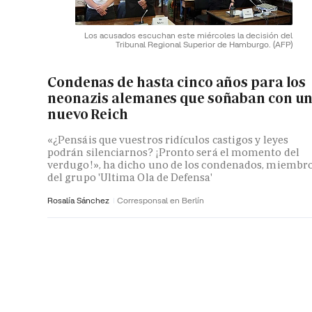
Los acusados escuchan este miércoles la decisión del
Tribunal Regional Superior de Hamburgo.
(AFP)
Condenas de hasta cinco años para los
neonazis alemanes que soñaban con u
nuevo Reich
«¿Pensáis que vuestros ridículos castigos y leyes
podrán silenciarnos? ¡Pronto será el momento del
verdugo!», ha dicho uno de los condenados, miembr
del grupo 'Ultima Ola de Defensa'
Rosalía Sánchez
Corresponsal en Berlín