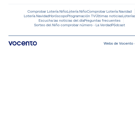
Comprobar Lotería Niño
Lotería Niño
Comprobar Lotería Navidad
Lotería Navidad
Horóscopo
Programación TV
Últimas noticias
Lotería
Escucha las noticias del día
Preguntas frecuentes
Sorteo del Niño comprobar número - La Verdad
Pódcast
Webs de Vocento