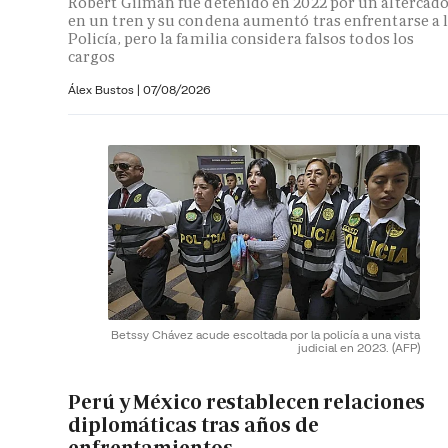
Robert Gilman fue detenido en 2022 por un altercad
en un tren y su condena aumentó tras enfrentarse a 
Policía, pero la familia considera falsos todos los
cargos
Álex Bustos
|
07/08/2026
Betssy Chávez acude escoltada por la policía a una vista
judicial en 2023.
(AFP)
Perú y México restablecen relaciones
diplomáticas tras años de
enfrentamientos