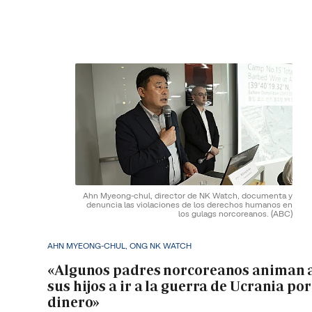
Ahn Myeong-chul, director de NK Watch, documenta y
denuncia las violaciones de los derechos humanos en
los gulags norcoreanos.
(ABC)
AHN MYEONG-CHUL, ONG NK WATCH
«Algunos padres norcoreanos animan 
sus hijos a ir a la guerra de Ucrania por
dinero»