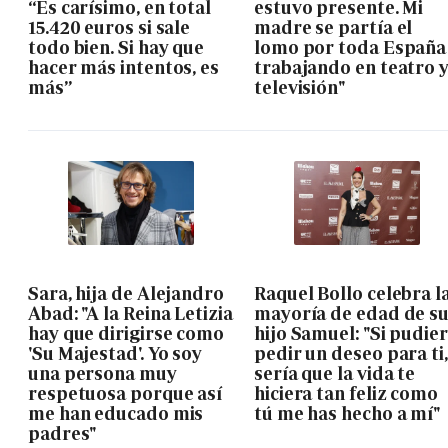
“Es carísimo, en total
estuvo presente. Mi
15.420 euros si sale
madre se partía el
todo bien. Si hay que
lomo por toda España
hacer más intentos, es
trabajando en teatro 
más”
televisión"
Sara, hija de Alejandro
Raquel Bollo celebra l
Abad: "A la Reina Letizia
mayoría de edad de s
hay que dirigirse como
hijo Samuel: "Si pudie
'Su Majestad'. Yo soy
pedir un deseo para ti,
una persona muy
sería que la vida te
respetuosa porque así
hiciera tan feliz como
me han educado mis
tú me has hecho a mí"
padres"