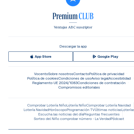
Ventajas ABC suscriptor
Descargar la app
App Store
Google Play
Vocento
Sobre nosotros
Contacto
Política de privacidad
Política de cookies
Condiciones de uso
Aviso legal
Accesibilidad
Reglamento UE 2024/1083
Condiciones de contratación
Compromisos editoriales
Comprobar Lotería Niño
Lotería Niño
Comprobar Lotería Navidad
Lotería Navidad
Horóscopo
Programación TV
Últimas noticias
Lotería
Escucha las noticias del día
Preguntas frecuentes
Sorteo del Niño comprobar número - La Verdad
Pódcast