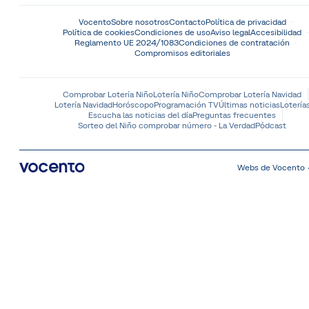
Vocento
Sobre nosotros
Contacto
Política de privacidad
Política de cookies
Condiciones de uso
Aviso legal
Accesibilidad
Reglamento UE 2024/1083
Condiciones de contratación
Compromisos editoriales
Comprobar Lotería Niño
Lotería Niño
Comprobar Lotería Navidad
Lotería Navidad
Horóscopo
Programación TV
Últimas noticias
Lotería
Escucha las noticias del día
Preguntas frecuentes
Sorteo del Niño comprobar número - La Verdad
Pódcast
Webs de Vocento