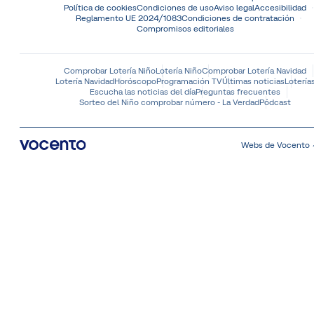
Política de cookies
Condiciones de uso
Aviso legal
Accesibilidad
Reglamento UE 2024/1083
Condiciones de contratación
Compromisos editoriales
Comprobar Lotería Niño
Lotería Niño
Comprobar Lotería Navidad
Lotería Navidad
Horóscopo
Programación TV
Últimas noticias
Lotería
Escucha las noticias del día
Preguntas frecuentes
Sorteo del Niño comprobar número - La Verdad
Pódcast
Webs de Vocento