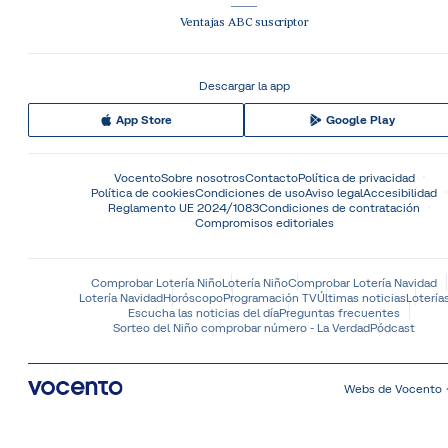
Ventajas ABC suscriptor
Descargar la app
App Store
Google Play
Vocento
Sobre nosotros
Contacto
Política de privacidad
Política de cookies
Condiciones de uso
Aviso legal
Accesibilidad
Reglamento UE 2024/1083
Condiciones de contratación
Compromisos editoriales
Comprobar Lotería Niño
Lotería Niño
Comprobar Lotería Navidad
Lotería Navidad
Horóscopo
Programación TV
Últimas noticias
Lotería
Escucha las noticias del día
Preguntas frecuentes
Sorteo del Niño comprobar número - La Verdad
Pódcast
Webs de Vocento