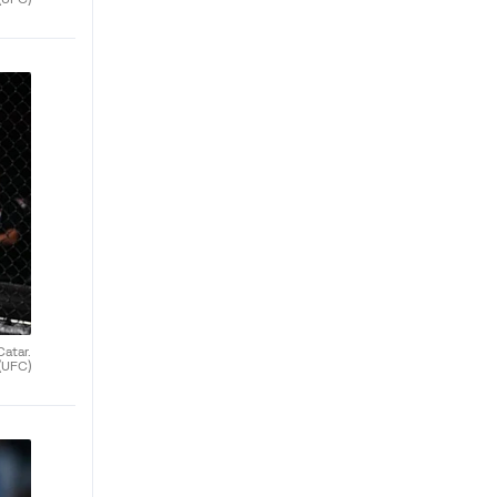
atar.
(UFC)