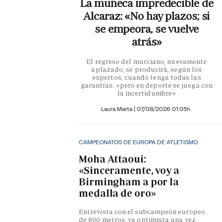
La muñeca impredecible de
Alcaraz: «No hay plazos; si
se empeora, se vuelve
atrás»
El regreso del murciano, nuevamente
aplazado, se producirá, según los
expertos, cuando tenga todas las
garantías: «pero en deporte se juega con
la incertidumbre»
Laura Marta
|
07/08/2026 01:05h.
CAMPEONATOS DE EUROPA DE ATLETISMO
Moha Attaoui:
«Sinceramente, voy a
Birmingham a por la
medalla de oro»
Entrevista con el subcampeón europeo
de 800 metros, ya optimista una vez