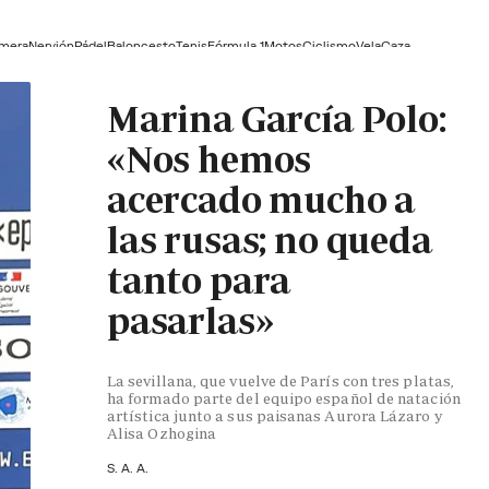
lmera
Nervión
Pádel
Baloncesto
Tenis
Fórmula 1
Motos
Ciclismo
Vela
Caza
Marina García Polo:
«Nos hemos
acercado mucho a
las rusas; no queda
tanto para
pasarlas»
La sevillana, que vuelve de París con tres platas,
ha formado parte del equipo español de natación
artística junto a sus paisanas Aurora Lázaro y
Alisa Ozhogina
S. A. A.