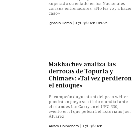
superado su enfado en los Nacionales
con sus entrenadores: «No les voy a hacer
caso»
Ignacio Romo
|
07/08/2026 01:02h.
Makhachev analiza las
derrotas de Topuria y
Chimaev: «Tal vez perdieron
el enfoque»
El campeón daguestaní del peso wélter
pondrá en juego su título mundial ante
el irlandés Ian Garry en el UFC 330,
evento en el que peleará el asturiano Joel
Álvarez
Álvaro Colmenero
|
07/08/2026