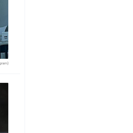
agram)