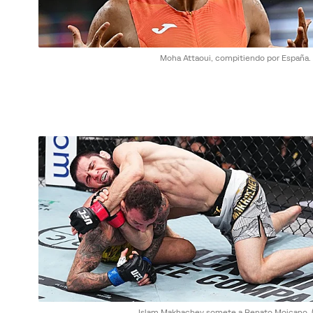
Moha Attaoui, compitiendo por España.
Islam Makhachev somete a Renato Moicano.