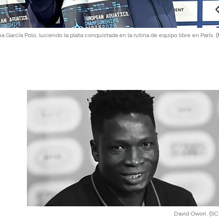
a García Polo, luciendo la plata conquistada en la rutina de equipo libre en París.
(
David Owori.
(SC 