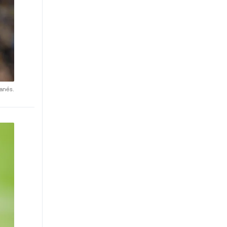
anés.