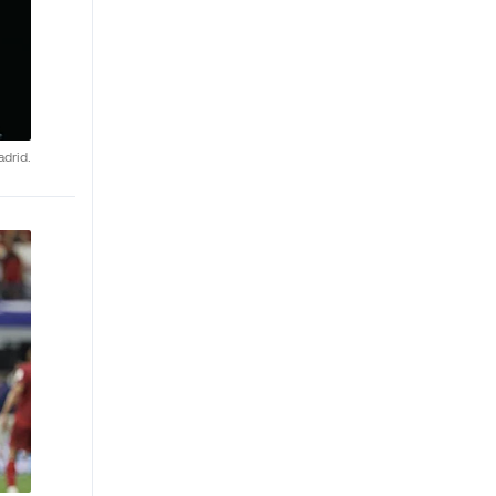
drid.