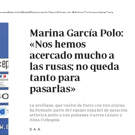
lmera
Nervión
Pádel
Baloncesto
Tenis
Fórmula 1
Motos
Ciclismo
Vela
Caza
Marina García Polo:
«Nos hemos
acercado mucho a
las rusas; no queda
tanto para
pasarlas»
La sevillana, que vuelve de París con tres platas,
ha formado parte del equipo español de natación
artística junto a sus paisanas Aurora Lázaro y
Alisa Ozhogina
S. A. A.