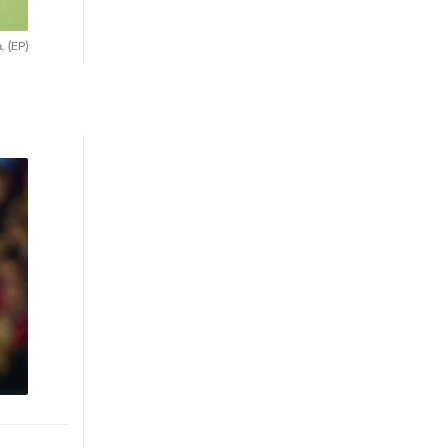
a.
(EP)