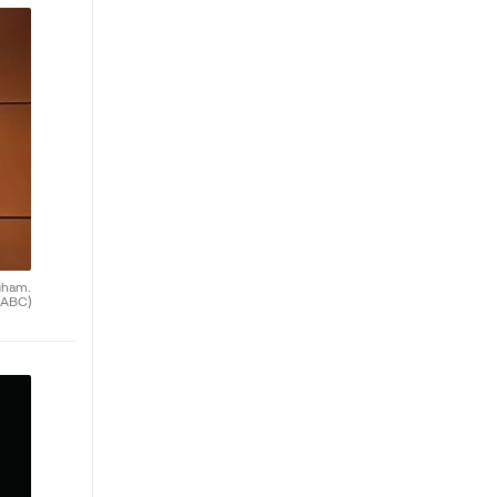
gham.
(ABC)