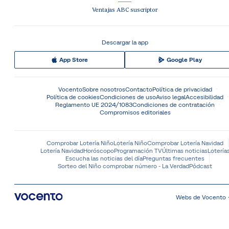
Ventajas ABC suscriptor
Descargar la app
App Store
Google Play
Vocento
Sobre nosotros
Contacto
Política de privacidad
Política de cookies
Condiciones de uso
Aviso legal
Accesibilidad
Reglamento UE 2024/1083
Condiciones de contratación
Compromisos editoriales
Comprobar Lotería Niño
Lotería Niño
Comprobar Lotería Navidad
Lotería Navidad
Horóscopo
Programación TV
Últimas noticias
Lotería
Escucha las noticias del día
Preguntas frecuentes
Sorteo del Niño comprobar número - La Verdad
Pódcast
Webs de Vocento