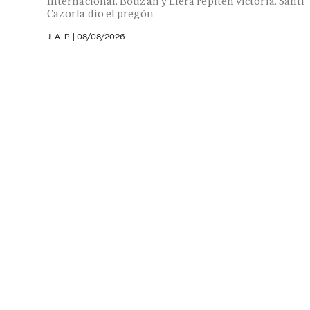
Internacional. Bouzán y Llera repiten victoria. Santi
Cazorla dio el pregón
J. A. P. |
08/08/2026