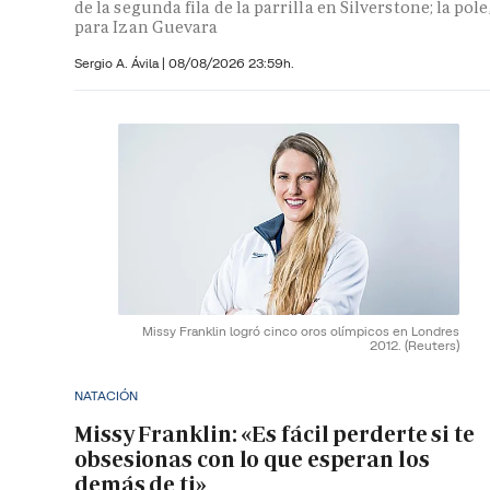
de la segunda fila de la parrilla en Silverstone; la pole
para Izan Guevara
Sergio A. Ávila
|
08/08/2026 23:59h.
Missy Franklin logró cinco oros olímpicos en Londres
2012.
(Reuters)
NATACIÓN
Missy Franklin: «Es fácil perderte si te
obsesionas con lo que esperan los
demás de ti»