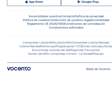
App Store
Google Play
Vocento
Sobre nosotros
Contacto
Política de privacidad
Política de cookies
Condiciones de uso
Aviso legal
Accesibilidad
Reglamento UE 2024/1083
Condiciones de contratación
Compromisos editoriales
Comprobar Lotería Niño
Lotería Niño
Comprobar Lotería Navidad
Lotería Navidad
Horóscopo
Programación TV
Últimas noticias
Lotería
Escucha las noticias del día
Preguntas frecuentes
Sorteo del Niño comprobar número - La Verdad
Pódcast
Webs de Vocento