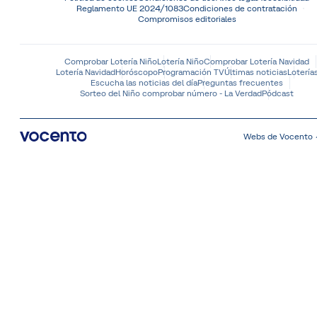
Reglamento UE 2024/1083
Condiciones de contratación
Compromisos editoriales
Comprobar Lotería Niño
Lotería Niño
Comprobar Lotería Navidad
Lotería Navidad
Horóscopo
Programación TV
Últimas noticias
Lotería
Escucha las noticias del día
Preguntas frecuentes
Sorteo del Niño comprobar número - La Verdad
Pódcast
Webs de Vocento