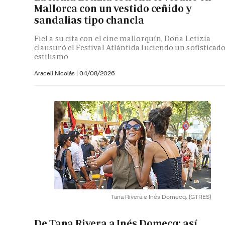
Mallorca con un vestido ceñido y
sandalias tipo chancla
Fiel a su cita con el cine mallorquín, Doña Letizia
clausuró el Festival Atlántida luciendo un sofisticad
estilismo
Araceli Nicolás
|
04/08/2026
Tana Rivera e Inés Domecq.
(GTRES)
De Tana Rivera a Inés Domecq: así