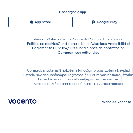
Descargar la app
App Store
Google Play
Vocento
Sobre nosotros
Contacto
Política de privacidad
Política de cookies
Condiciones de uso
Aviso legal
Accesibilidad
Reglamento UE 2024/1083
Condiciones de contratación
Compromisos editoriales
Comprobar Lotería Niño
Lotería Niño
Comprobar Lotería Navidad
Lotería Navidad
Horóscopo
Programación TV
Últimas noticias
Lotería
Escucha las noticias del día
Preguntas frecuentes
Sorteo del Niño comprobar número - La Verdad
Pódcast
Webs de Vocento