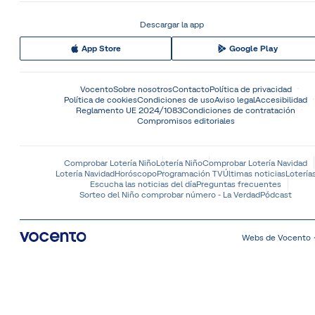
Descargar la app
App Store
Google Play
Vocento
Sobre nosotros
Contacto
Política de privacidad
Política de cookies
Condiciones de uso
Aviso legal
Accesibilidad
Reglamento UE 2024/1083
Condiciones de contratación
Compromisos editoriales
Comprobar Lotería Niño
Lotería Niño
Comprobar Lotería Navidad
Lotería Navidad
Horóscopo
Programación TV
Últimas noticias
Lotería
Escucha las noticias del día
Preguntas frecuentes
Sorteo del Niño comprobar número - La Verdad
Pódcast
Webs de Vocento