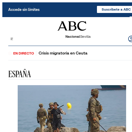
Saltar al contenido
Accede sin límites
Suscríbete a ABC
Nacional
Sevilla
Crisis migratoria en Ceuta
EN DIRECTO
ESPAÑA