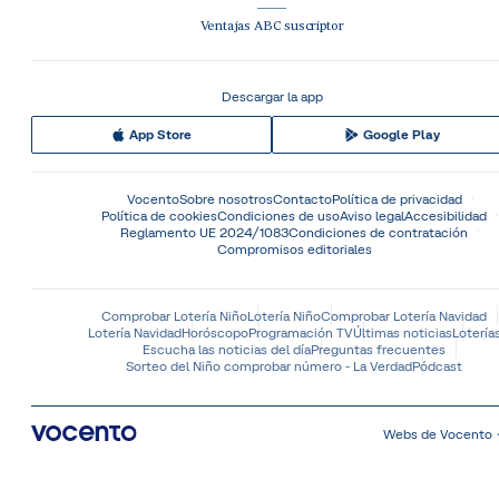
Ventajas ABC suscriptor
Descargar la app
App Store
Google Play
Vocento
Sobre nosotros
Contacto
Política de privacidad
Política de cookies
Condiciones de uso
Aviso legal
Accesibilidad
Reglamento UE 2024/1083
Condiciones de contratación
Compromisos editoriales
Comprobar Lotería Niño
Lotería Niño
Comprobar Lotería Navidad
Lotería Navidad
Horóscopo
Programación TV
Últimas noticias
Lotería
Escucha las noticias del día
Preguntas frecuentes
Sorteo del Niño comprobar número - La Verdad
Pódcast
Webs de Vocento