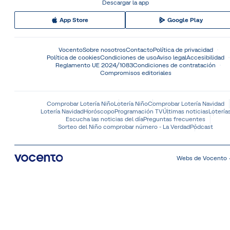
Descargar la app
App Store
Google Play
Vocento
Sobre nosotros
Contacto
Política de privacidad
Política de cookies
Condiciones de uso
Aviso legal
Accesibilidad
Reglamento UE 2024/1083
Condiciones de contratación
Compromisos editoriales
Comprobar Lotería Niño
Lotería Niño
Comprobar Lotería Navidad
Lotería Navidad
Horóscopo
Programación TV
Últimas noticias
Lotería
Escucha las noticias del día
Preguntas frecuentes
Sorteo del Niño comprobar número - La Verdad
Pódcast
Webs de Vocento