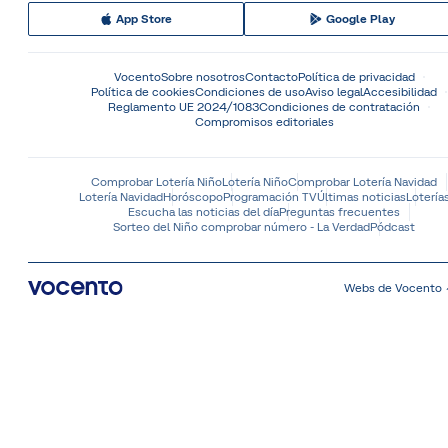
App Store
Google Play
Vocento
Sobre nosotros
Contacto
Política de privacidad
Política de cookies
Condiciones de uso
Aviso legal
Accesibilidad
Reglamento UE 2024/1083
Condiciones de contratación
Compromisos editoriales
Comprobar Lotería Niño
Lotería Niño
Comprobar Lotería Navidad
Lotería Navidad
Horóscopo
Programación TV
Últimas noticias
Lotería
Escucha las noticias del día
Preguntas frecuentes
Sorteo del Niño comprobar número - La Verdad
Pódcast
Webs de Vocento