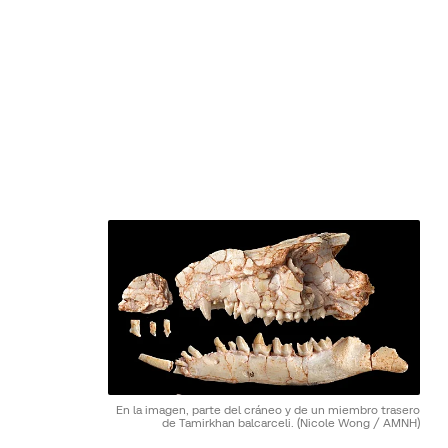
En la imagen, parte del cráneo y de un miembro trasero
de Tamirkhan balcarceli.
(Nicole Wong / AMNH)