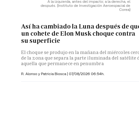
A la izquierda, antes del impacto; a la derecha, el
después.
(Instituto de Investigación Aeroespacial de
Corea)
Así ha cambiado la Luna después de qu
un cohete de Elon Musk choque contra
su superficie
El choque se produjo en la mañana del miércoles cer
de la zona que separa la parte iluminada del satélite 
aquella que permanece en penumbra
R. Alonso y
Patricia Biosca
|
07/08/2026 06:54h.