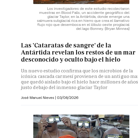
Los investigadores de este estudio recolectaron
muestras en Blood Falls, un accidente geográfico del
glaciar Taylor, en la Antártida, donde emerge una
salmuera subglacial rica en hierro que crea el llamativo
flujo rojo que desemboca en el lóbulo oeste proglacial
del lago Bonney.
(Bryan Minnea)
Las 'Cataratas de sangre' de la
Antártida revelan los restos de un mar
desconocido y oculto bajo el hielo
Un nuevo estudio confirma que los microbios de la
icónica cascada carmesí provienen de un antiguo ma
que quedó aislado bajo el hielo hace millones de año
justo debajo del inmenso glaciar Taylor
José Manuel Nieves
|
03/08/2026