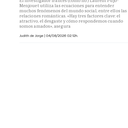
El investigador francés (cómo no) Laurent Pujo-
Menjouet utiliza las ecuaciones para entender
muchos fenómenos del mundo social, entre ellos las
relaciones románticas. «Hay tres factores clave: el
atractivo, el desgaste y cómo respondemos cuando
somos amados», asegura
Judith de Jorge
|
04/08/2026 02:12h.