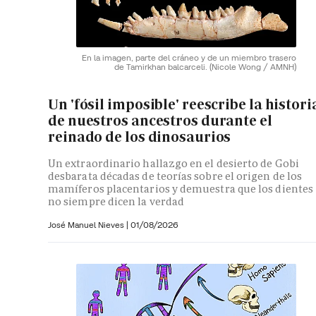
En la imagen, parte del cráneo y de un miembro trasero
de Tamirkhan balcarceli.
(Nicole Wong / AMNH)
Un 'fósil imposible' reescribe la histori
de nuestros ancestros durante el
reinado de los dinosaurios
Un extraordinario hallazgo en el desierto de Gobi
desbarata décadas de teorías sobre el origen de los
mamíferos placentarios y demuestra que los dientes
no siempre dicen la verdad
José Manuel Nieves
|
01/08/2026