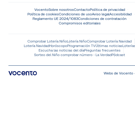
Vocento
Sobre nosotros
Contacto
Política de privacidad
Política de cookies
Condiciones de uso
Aviso legal
Accesibilidad
Reglamento UE 2024/1083
Condiciones de contratación
Compromisos editoriales
Comprobar Lotería Niño
Lotería Niño
Comprobar Lotería Navidad
Lotería Navidad
Horóscopo
Programación TV
Últimas noticias
Lotería
Escucha las noticias del día
Preguntas frecuentes
Sorteo del Niño comprobar número - La Verdad
Pódcast
Webs de Vocento