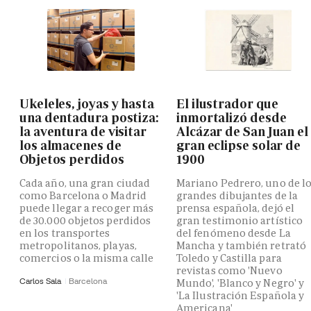
Ukeleles, joyas y hasta
El ilustrador que
una dentadura postiza:
inmortalizó desde
la aventura de visitar
Alcázar de San Juan el
los almacenes de
gran eclipse solar de
Objetos perdidos
1900
Cada año, una gran ciudad
Mariano Pedrero, uno de l
como Barcelona o Madrid
grandes dibujantes de la
puede llegar a recoger más
prensa española, dejó el
de 30.000 objetos perdidos
gran testimonio artístico
en los transportes
del fenómeno desde La
metropolitanos, playas,
Mancha y también retrató
comercios o la misma calle
Toledo y Castilla para
revistas como 'Nuevo
Carlos Sala
Barcelona
Mundo', 'Blanco y Negro' y
'La Ilustración Española y
Americana'