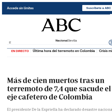
Saltar al contenido
Accede sin límites
Suscríbete a ABC
Nacional
Sevilla
Última hora del terremoto en Colombia
Crisis m
EN DIRECTO
Más de cien muertos tras un
terremoto de 7,4 que sacude el
eje cafetero de Colombia
El presidente De la Espriella ha declarado desastre naciona