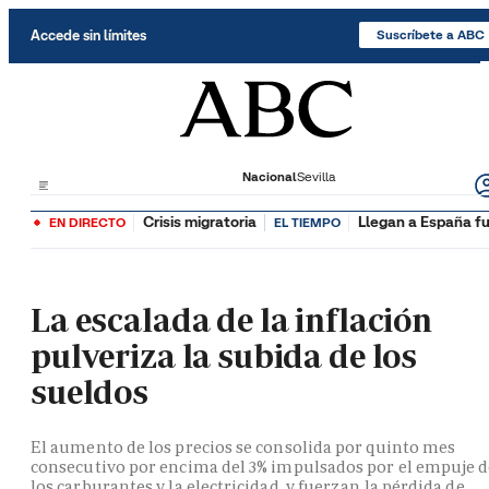
Saltar al contenido
Accede sin límites
Suscríbete a ABC
Nacional
Sevilla
Crisis migratoria
Llegan a España fu
EN DIRECTO
EL TIEMPO
La escalada de la inflación
pulveriza la subida de los
sueldos
El aumento de los precios se consolida por quinto mes
consecutivo por encima del 3% impulsados por el empuje 
los carburantes y la electricidad, y fuerzan la pérdida de