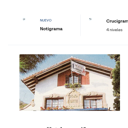
Crucigra
NUEVO
Notigrama
4 niveles