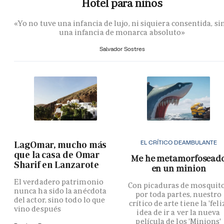
Hotel para niños
«Yo no tuve una infancia de lujo, ni siquiera consentida, si
una infancia de monarca absoluto»
Salvador Sostres
EL CRÍTICO DEAMBULANTE
LagOmar, mucho más
que la casa de Omar
Me he metamorfosead
Sharif en Lanzarote
en un minion
El verdadero patrimonio
Con picaduras de mosquit
nunca ha sido la anécdota
por toda partes, nuestro
del actor, sino todo lo que
crítico de arte tiene la 'feli
vino después
idea de ir a ver la nueva
película de los 'Minions'