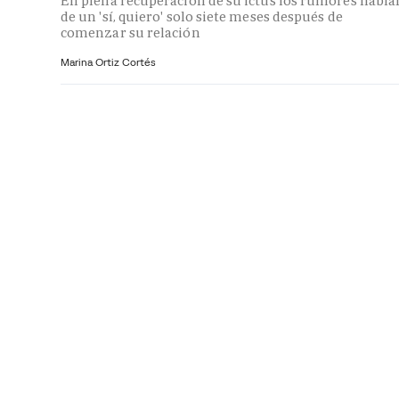
En plena recuperación de su ictus los rumores habla
de un 'sí, quiero' solo siete meses después de
comenzar su relación
Marina Ortiz Cortés