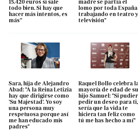
15.420 euros si sale
madre se partía el
todo bien. Si hay que
lomo por toda España
hacer más intentos, es
trabajando en teatro 
más”
televisión"
Sara, hija de Alejandro
Raquel Bollo celebra l
Abad: "A la Reina Letizia
mayoría de edad de s
hay que dirigirse como
hijo Samuel: "Si pudie
'Su Majestad'. Yo soy
pedir un deseo para ti,
una persona muy
sería que la vida te
respetuosa porque así
hiciera tan feliz como
me han educado mis
tú me has hecho a mí"
padres"