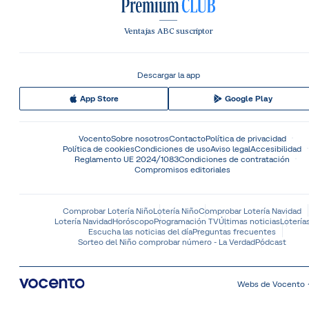
Ventajas ABC suscriptor
Descargar la app
App Store
Google Play
Vocento
Sobre nosotros
Contacto
Política de privacidad
Política de cookies
Condiciones de uso
Aviso legal
Accesibilidad
Reglamento UE 2024/1083
Condiciones de contratación
Compromisos editoriales
Comprobar Lotería Niño
Lotería Niño
Comprobar Lotería Navidad
Lotería Navidad
Horóscopo
Programación TV
Últimas noticias
Lotería
Escucha las noticias del día
Preguntas frecuentes
Sorteo del Niño comprobar número - La Verdad
Pódcast
Webs de Vocento