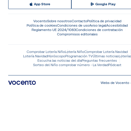
App Store
Google Play
Vocento
Sobre nosotros
Contacto
Política de privacidad
Política de cookies
Condiciones de uso
Aviso legal
Accesibilidad
Reglamento UE 2024/1083
Condiciones de contratación
Compromisos editoriales
Comprobar Lotería Niño
Lotería Niño
Comprobar Lotería Navidad
Lotería Navidad
Horóscopo
Programación TV
Últimas noticias
Lotería
Escucha las noticias del día
Preguntas frecuentes
Sorteo del Niño comprobar número - La Verdad
Pódcast
Webs de Vocento