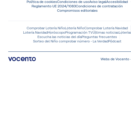
Política de cookies
Condiciones de uso
Aviso legal
Accesibilidad
Reglamento UE 2024/1083
Condiciones de contratación
Compromisos editoriales
Comprobar Lotería Niño
Lotería Niño
Comprobar Lotería Navidad
Lotería Navidad
Horóscopo
Programación TV
Últimas noticias
Lotería
Escucha las noticias del día
Preguntas frecuentes
Sorteo del Niño comprobar número - La Verdad
Pódcast
Webs de Vocento