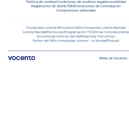
Política de cookies
Condiciones de uso
Aviso legal
Accesibilidad
Reglamento UE 2024/1083
Condiciones de contratación
Compromisos editoriales
Comprobar Lotería Niño
Lotería Niño
Comprobar Lotería Navidad
Lotería Navidad
Horóscopo
Programación TV
Últimas noticias
Lotería
Escucha las noticias del día
Preguntas frecuentes
Sorteo del Niño comprobar número - La Verdad
Pódcast
Webs de Vocento