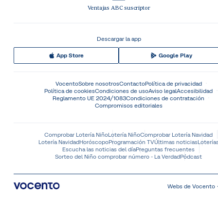
Ventajas ABC suscriptor
Descargar la app
App Store
Google Play
Vocento
Sobre nosotros
Contacto
Política de privacidad
Política de cookies
Condiciones de uso
Aviso legal
Accesibilidad
Reglamento UE 2024/1083
Condiciones de contratación
Compromisos editoriales
Comprobar Lotería Niño
Lotería Niño
Comprobar Lotería Navidad
Lotería Navidad
Horóscopo
Programación TV
Últimas noticias
Lotería
Escucha las noticias del día
Preguntas frecuentes
Sorteo del Niño comprobar número - La Verdad
Pódcast
Webs de Vocento