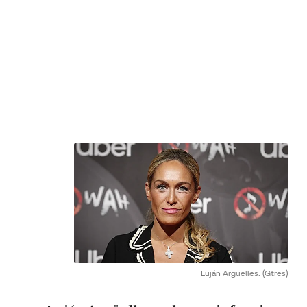
Luján Argüelles.
(Gtres)