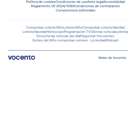
Política de cookies
Condiciones de uso
Aviso legal
Accesibilidad
Reglamento UE 2024/1083
Condiciones de contratación
Compromisos editoriales
Comprobar Lotería Niño
Lotería Niño
Comprobar Lotería Navidad
Lotería Navidad
Horóscopo
Programación TV
Últimas noticias
Lotería
Escucha las noticias del día
Preguntas frecuentes
Sorteo del Niño comprobar número - La Verdad
Pódcast
Webs de Vocento