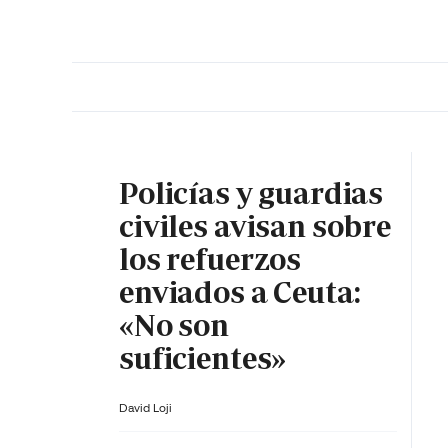
PORTADA
OPINIÓN
ESPAÑA
MADRID
INTE
Policías y guardias
civiles avisan sobre
los refuerzos
enviados a Ceuta:
«No son
suficientes»
David Loji