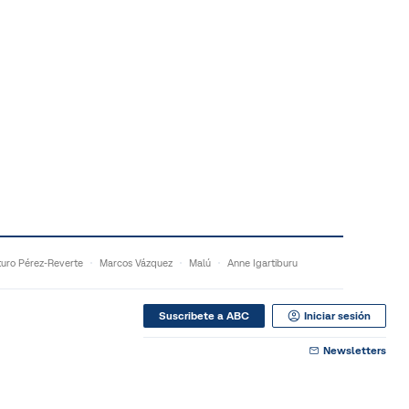
turo Pérez-Reverte
Marcos Vázquez
Malú
Anne Igartiburu
Suscribete a ABC
Iniciar sesión
Newsletters