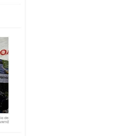
nio de
varro)