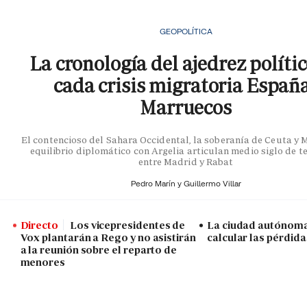
GEOPOLÍTICA
La cronología del ajedrez políti
cada crisis migratoria Españ
Marruecos
El contencioso del Sahara Occidental, la soberanía de Ceuta y Me
equilibrio diplomático con Argelia articulan medio siglo de t
entre Madrid y Rabat
Pedro Marín y
Guillermo Villar
Directo
Los vicepresidentes de
La ciudad autónoma
Vox plantarán a Rego y no asistirán
calcular las pérdida
a la reunión sobre el reparto de
menores