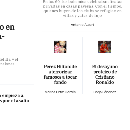
En los 60, los bohemios celebraban fiestas
privadas en casas payesas. Con el tiempo,
quienes huyen de los clubs se refugian en
villas y yates de lujo
co en
Antonio Albert
a-
lilla y el
ensiones
Perez Hilton: de
El desayuno
aterrorizar
proteico de
famosos a tocar
Cristiano
fondo
Ronaldo
Marina Ortiz Cortés
Borja Sánchez
 empieza a
s por el asalto