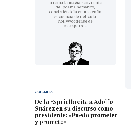
arruina la magia sangrienta
del poema homérico,
convirtiéndola en una zafia
secuencia de película
hollywoodense de
mamporros
COLOMBIA
De la Espriella cita a Adolfo
Suárez en su discurso como
presidente: «Puedo prometer
y prometo»