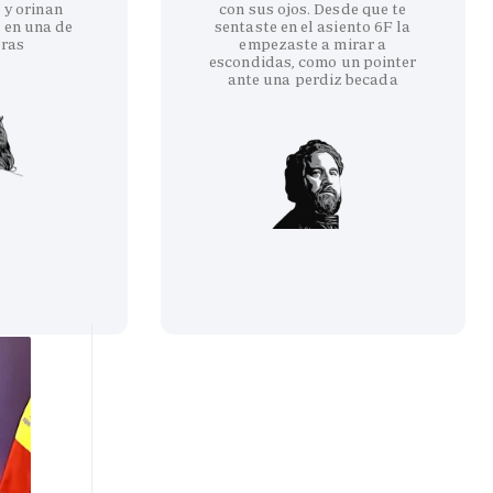
 y orinan
con sus ojos. Desde que te
 en una de
sentaste en el asiento 6F la
eras
empezaste a mirar a
escondidas, como un pointer
ante una perdiz becada