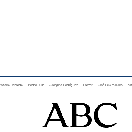
istiano Ronaldo
Pedro Ruiz
Georgina Rodríguez
Pastor
José Luis Moreno
Ar
Francesc Torralba
Topuria