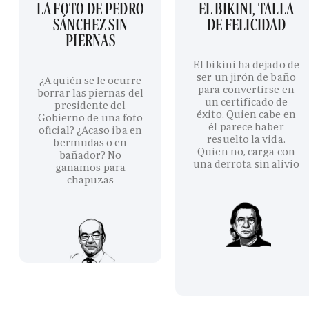
LA FOTO DE PEDRO
EL BIKINI, TALLA
SÁNCHEZ SIN
DE FELICIDAD
PIERNAS
El bikini ha dejado de
ser un jirón de baño
¿A quién se le ocurre
para convertirse en
borrar las piernas del
un certificado de
presidente del
éxito. Quien cabe en
Gobierno de una foto
él parece haber
oficial? ¿Acaso iba en
resuelto la vida.
bermudas o en
Quien no, carga con
bañador? No
una derrota sin alivio
ganamos para
chapuzas