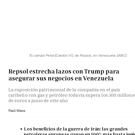
El campo Perla (Cardón IV), de Repsol, en Venezuela.
(ABC)
Repsol estrecha lazos con Trump para
asegurar sus negocios en Venezuela
La exposición patrimonial de la compañía en el país
caribeño con gas y petróleo todavía supera los 300 millone
de euros a junio de este año
Raúl Masa
Los beneficios de la guerra de Irán: las grandes
petroleras europeas ganan un 100% más hasta juni