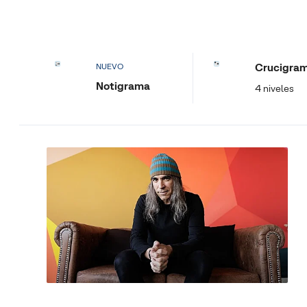
Crucigra
NUEVO
Notigrama
4 niveles