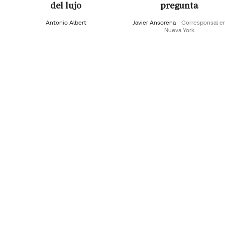
del lujo
pregunta
Antonio Albert
Javier Ansorena
Corresponsal e
Nueva York