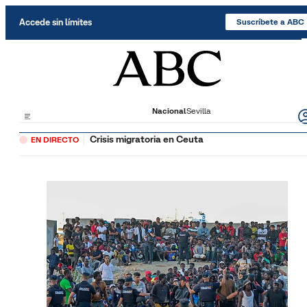
Saltar al contenido
Accede sin límites
Suscríbete a ABC
Nacional
Sevilla
Crisis migratoria en Ceuta
EN DIRECTO