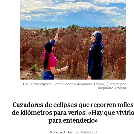
Los 'cazaeclipses' Lorna Saenz y Alejandro Arroyo,.
(Cedida por
Alejandro Arroyo)
Cazadores de eclipses que recorren miles
de kilómetros para verlos: «Hay que vivirl
para entenderlo»
Mónica S. Blanco
Valladolid