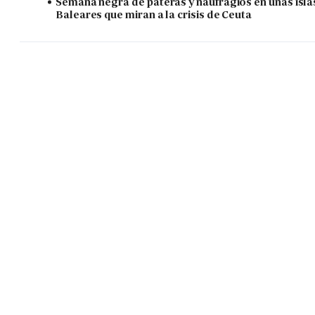
Semana negra de pateras y naufragios en unas isla
Baleares que miran a la crisis de Ceuta