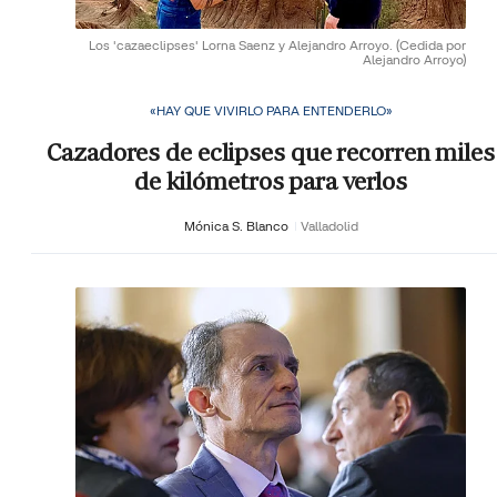
Los 'cazaeclipses' Lorna Saenz y Alejandro Arroyo.
(Cedida por
Alejandro Arroyo)
«HAY QUE VIVIRLO PARA ENTENDERLO»
Cazadores de eclipses que recorren miles
de kilómetros para verlos
Mónica S. Blanco
Valladolid