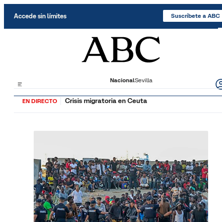
Saltar al contenido
Accede sin límites
Suscríbete a ABC
Nacional
Sevilla
Crisis migratoria en Ceuta
EN DIRECTO