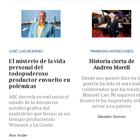
JOSÉ LUIS MORENO
PRIMERAS INTENCIONES
El misterio de la vida
Historia cierta de
personal del
Andreu Morell
todopoderoso
Desde sus quince días en l
productor envuelto en
puerta ha sido el más lea
polémicas
colaborador que ha tenid
Manuel Lao. Ni siquiera e
ABC desvela en exclusiva el
dinero le ha importado, só
estado de la docuserie
servir a su patrón
autobiográfica del
madrileño que llevan ya un
Salvador Sostres
tiempo produciendo
Womack y La Goota
Álex Ander