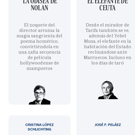
'LA ODISEA' DE
EL ELEFANTE DE
NOLAN
CEUTA
El zoquete del
Desde el mirador de
director arruina la
Tarifa también se ve,
magia sangrienta del
además del Yebel
poema homérico,
Musa, el elefante en la
convirtiéndola en
habitación del Estado
una zafia secuencia
reclinándose ante
de película
Marruecos. Incluso en
hollywoodense de
los días de taró
mamporros
CRISTINA LÓPEZ
JOSÉ F. PELÁEZ
SCHLICHTING