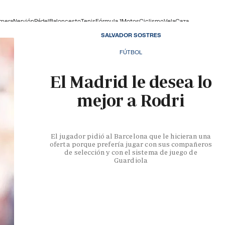
lmera
Nervión
Pádel
Baloncesto
Tenis
Fórmula 1
Motos
Ciclismo
Vela
Caza
SALVADOR SOSTRES
FÚTBOL
El Madrid le desea lo
mejor a Rodri
El jugador pidió al Barcelona que le hicieran una
oferta porque prefería jugar con sus compañeros
de selección y con el sistema de juego de
Guardiola