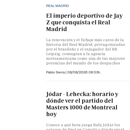
REAL MADRID
El imperio deportivo de Jay
Z que conquista el Real
Madrid
La renovación y el fichaje más caros de la
historia del Real Madrid, protagonizadas
por el brasileño y el exjugador del RB
Leipzig, consagran a la agencia
norteamericana como una de las mayores
potencias del mundo de los despachos
Pablo Sierra |
08/08/2026 08:03h.
Jódar - Lehecka: horario y
dónde ver el partido del
Masters 1000 de Montreal
hoy
Conoce a qué hora juega Rafa Jódar los
octavos de final en Canadá y dónde ver el