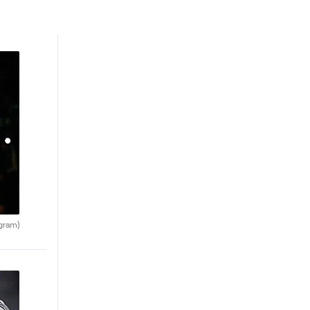
agram)