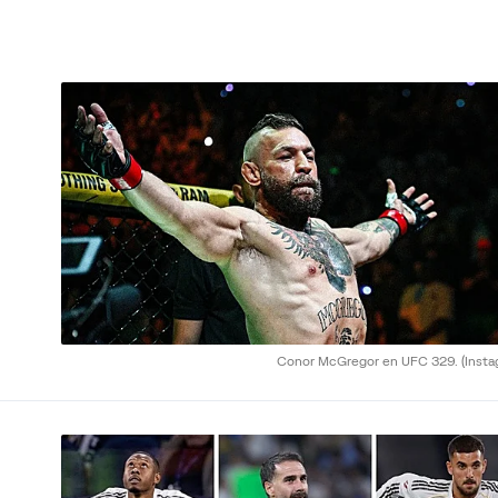
Conor McGregor en UFC 329.
(Inst