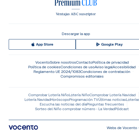
Ventajas ABC suscriptor
Descargar la app
App Store
Google Play
Vocento
Sobre nosotros
Contacto
Política de privacidad
Política de cookies
Condiciones de uso
Aviso legal
Accesibilidad
Reglamento UE 2024/1083
Condiciones de contratación
Compromisos editoriales
Comprobar Lotería Niño
Lotería Niño
Comprobar Lotería Navidad
Lotería Navidad
Horóscopo
Programación TV
Últimas noticias
Lotería
Escucha las noticias del día
Preguntas frecuentes
Sorteo del Niño comprobar número - La Verdad
Pódcast
Webs de Vocento