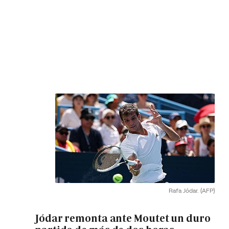
Rafa Jódar.
(AFP)
Jódar remonta ante Moutet un duro