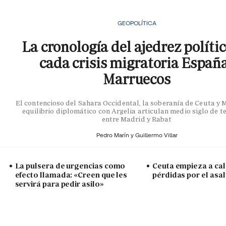
GEOPOLÍTICA
La cronología del ajedrez políti
cada crisis migratoria Españ
Marruecos
El contencioso del Sahara Occidental, la soberanía de Ceuta y Me
equilibrio diplomático con Argelia articulan medio siglo de t
entre Madrid y Rabat
Pedro Marín y
Guillermo Villar
La pulsera de urgencias como
Ceuta empieza a cal
efecto llamada: «Creen que les
pérdidas por el asal
servirá para pedir asilo»