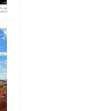
nio de
varro)