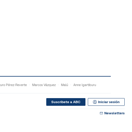
turo Pérez-Reverte
Marcos Vázquez
Malú
Anne Igartiburu
Suscribete a ABC
Iniciar sesión
Newsletters