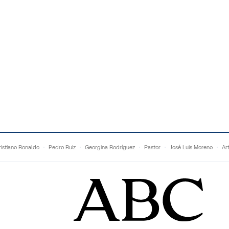
istiano Ronaldo
Pedro Ruiz
Georgina Rodríguez
Pastor
José Luis Moreno
Ar
Francesc Torralba
Topuria