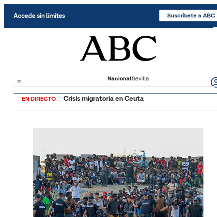
Saltar al contenido
Accede sin límites
Suscríbete a ABC
Nacional
Sevilla
Crisis migratoria en Ceuta
EN DIRECTO