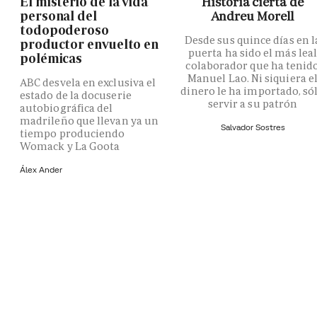
El misterio de la vida
Historia cierta de
personal del
Andreu Morell
todopoderoso
Desde sus quince días en l
productor envuelto en
puerta ha sido el más lea
polémicas
colaborador que ha tenid
Manuel Lao. Ni siquiera e
ABC desvela en exclusiva el
dinero le ha importado, só
estado de la docuserie
servir a su patrón
autobiográfica del
madrileño que llevan ya un
Salvador Sostres
tiempo produciendo
Womack y La Goota
Álex Ander