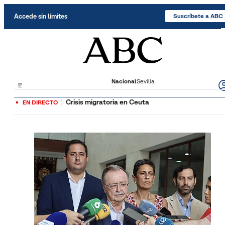
Saltar al contenido
Accede sin límites
Suscríbete a ABC
Nacional
Sevilla
Crisis migratoria en Ceuta
EN DIRECTO