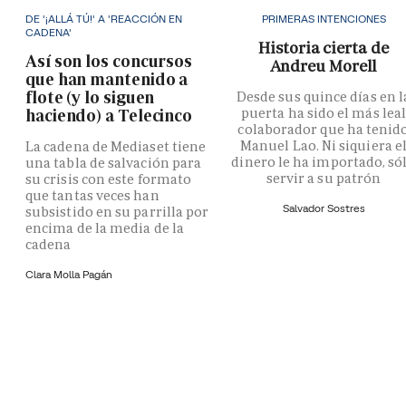
DE '¡ALLÁ TÚ!' A 'REACCIÓN EN
PRIMERAS INTENCIONES
CADENA'
Historia cierta de
Así son los concursos
Andreu Morell
que han mantenido a
flote (y lo siguen
Desde sus quince días en l
puerta ha sido el más lea
haciendo) a Telecinco
colaborador que ha tenid
Manuel Lao. Ni siquiera e
La cadena de Mediaset tiene
dinero le ha importado, só
una tabla de salvación para
servir a su patrón
su crisis con este formato
que tantas veces han
Salvador Sostres
subsistido en su parrilla por
encima de la media de la
cadena
Clara Molla Pagán