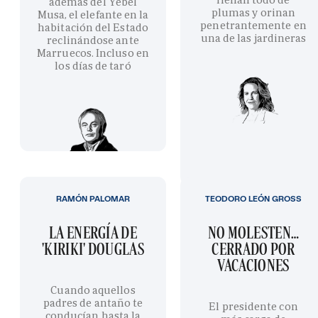
además del Yebel
plumas y orinan
Musa, el elefante en la
penetrantemente en
habitación del Estado
una de las jardineras
reclinándose ante
Marruecos. Incluso en
los días de taró
RAMÓN PALOMAR
TEODORO LEÓN GROSS
LA ENERGÍA DE
NO MOLESTEN…
'KIRIKI' DOUGLAS
CERRADO POR
VACACIONES
Cuando aquellos
padres de antaño te
El presidente con
conducían hasta la