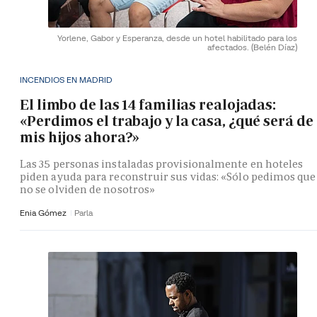
Yorlene, Gabor y Esperanza, desde un hotel habilitado para los
afectados.
(Belén Díaz)
INCENDIOS EN MADRID
El limbo de las 14 familias realojadas:
«Perdimos el trabajo y la casa, ¿qué será de
mis hijos ahora?»
Las 35 personas instaladas provisionalmente en hoteles
piden ayuda para reconstruir sus vidas: «Sólo pedimos que
no se olviden de nosotros»
Enia Gómez
Parla