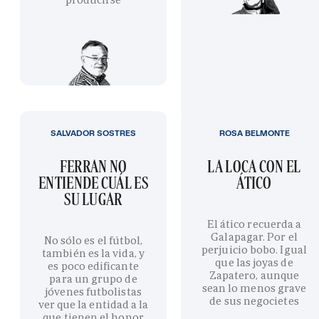
SALVADOR SOSTRES
ROSA BELMONTE
FERRAN NO
LA LOCA CON EL
ENTIENDE CUÁL ES
ÁTICO
SU LUGAR
El ático recuerda a
Galapagar. Por el
No sólo es el fútbol,
perjuicio bobo. Igual
también es la vida, y
que las joyas de
es poco edificante
Zapatero, aunque
para un grupo de
sean lo menos grave
jóvenes futbolistas
de sus negocietes
ver que la entidad a la
que tienen el honor