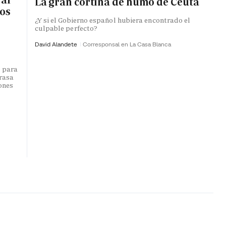
La gran cortina de humo de Ceuta
ros
¿Y si el Gobierno español hubiera encontrado el
culpable perfecto?
David Alandete
Corresponsal en La Casa Blanca
o para
trasa
lones