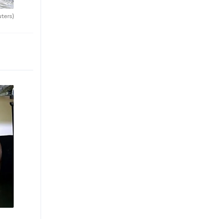
uters)