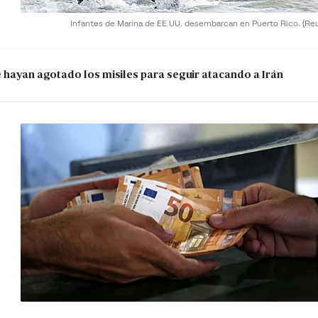
Infantes de Marina de EE.UU. desembarcan en Puerto Rico.
(Re
e hayan agotado los misiles para seguir atacando a Irán