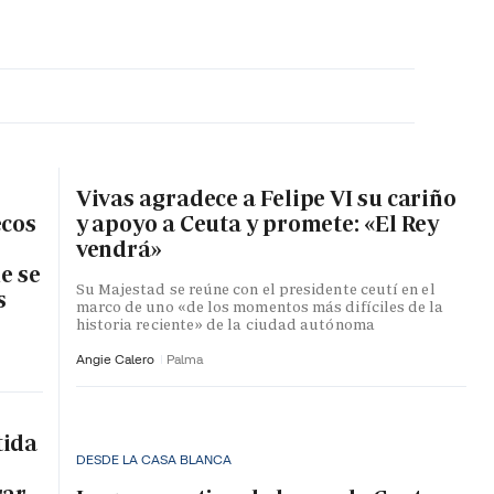
MA HORA
Vivas agradece a Felipe VI su cariño
ecos
y apoyo a Ceuta y promete: «El Rey
vendrá»
e se
Su Majestad se reúne con el presidente ceutí en el
s
marco de uno «de los momentos más difíciles de la
historia reciente» de la ciudad autónoma
Angie Calero
Palma
tida
DESDE LA CASA BLANCA
rar