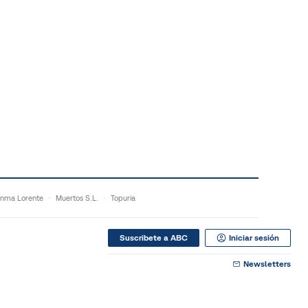
nma Lorente
Muertos S.L.
Topuria
Suscribete a ABC
Iniciar sesión
Newsletters