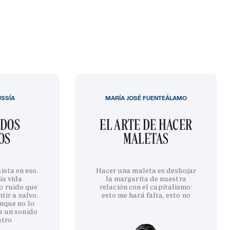
USSÍA
MARÍA JOSÉ FUENTEÁLAMO
IDOS
EL ARTE DE HACER
OS
MALETAS
ista en eso.
Hacer una maleta es deshojar
ia vida
la margarita de nuestra
o ruido que
relación con el capitalismo:
tir a salvo.
esto me hará falta, esto no
nque no lo
s un sonido
ntro