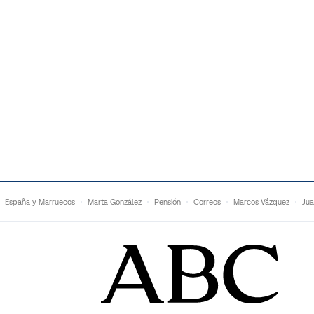
España y Marruecos
Marta González
Pensión
Correos
Marcos Vázquez
Jua