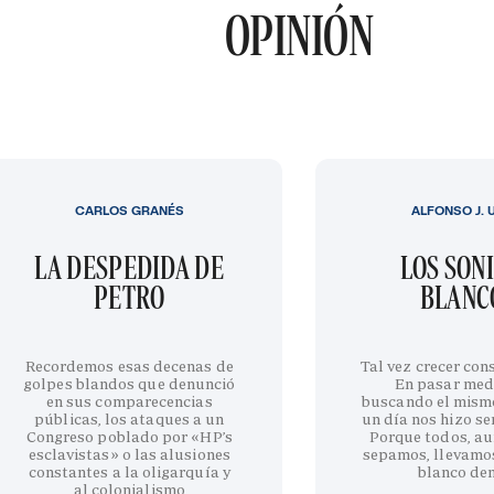
OPINIÓN
CARLOS GRANÉS
ALFONSO J. 
LA DESPEDIDA DE
LOS SON
PETRO
BLANC
Recordemos esas decenas de
Tal vez crecer cons
golpes blandos que denunció
En pasar med
en sus comparecencias
buscando el mism
públicas, los ataques a un
un día nos hizo sen
Congreso poblado por «HP’s
Porque todos, au
esclavistas» o las alusiones
sepamos, llevamo
constantes a la oligarquía y
blanco de
al colonialismo