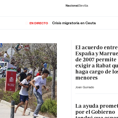
Nacional
Sevilla
Crisis migratoria en Ceuta
EN DIRECTO
RNACIONAL
ECONOMÍA
DEPORTES
SOCIEDAD
CULTURA
GENTE
PLAY
HISTORIA
ÚLTI
El acuerdo entre
España y Marru
de 2007 permite
exigir a Rabat qu
haga cargo de lo
menores
Joan Guirado
La ayuda prome
por el Gobierno
tendrá que espe