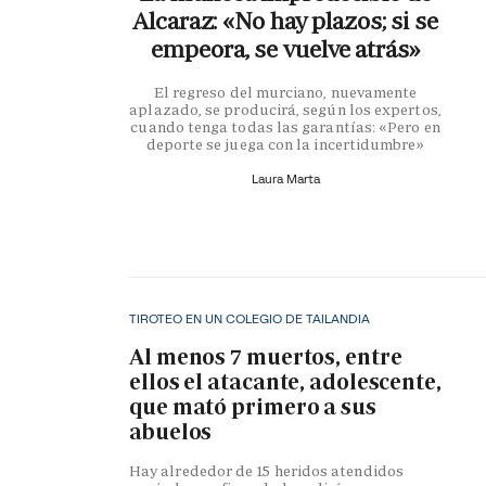
Alcaraz: «No hay plazos; si se
empeora, se vuelve atrás»
El regreso del murciano, nuevamente
aplazado, se producirá, según los expertos,
cuando tenga todas las garantías: «Pero en
deporte se juega con la incertidumbre»
Laura Marta
TIROTEO EN UN COLEGIO DE TAILANDIA
Al menos 7 muertos, entre
ellos el atacante, adolescente,
que mató primero a sus
abuelos
Hay alrededor de 15 heridos atendidos