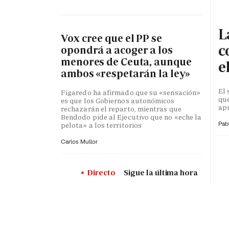
L
Vox cree que el PP se
c
opondrá a acoger a los
menores de Ceuta, aunque
e
ambos «respetarán la ley»
El 
Figaredo ha afirmado que su «sensación»
que
es que los Gobiernos autonómicos
apu
rechazarán el reparto, mientras que
Bendodo pide al Ejecutivo que no «eche la
Pab
pelota» a los territorios
Carlos Mullor
Directo
Sigue la última hora