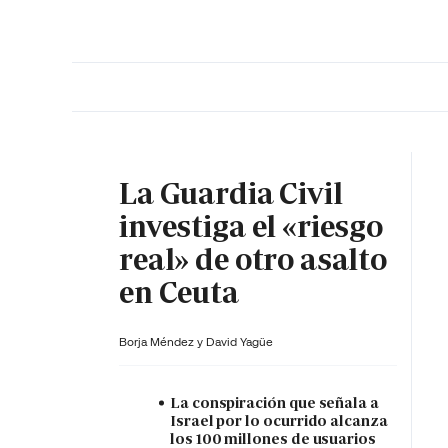
PORTADA
OPINIÓN
ESPAÑA
MADRID
INTE
La Guardia Civil
investiga el «riesgo
real» de otro asalto
en Ceuta
Borja Méndez y
David Yagüe
La conspiración que señala a
Israel por lo ocurrido alcanza
los 100 millones de usuarios