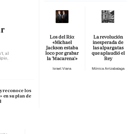
ar
Los del Río:
La revolución
«Michael
inesperada de
Jackson estaba
las alpargatas
loco por grabar
que aplaudió el
I, al
la 'Macarena'»
Rey
ipio,
Israel Viana
Mónica Arrizabalaga
 y reconoce los
 en su plan de
l