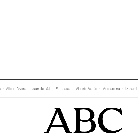
n
Albert Rivera
Juan del Val
Eutanasia
Vicente Vallés
Mercadona
Izanami
Ganaderos
Matteo Grandi