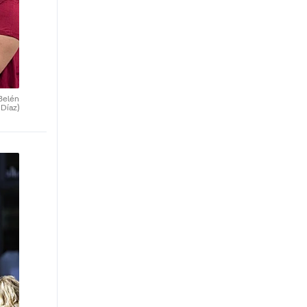
Belén
Díaz)