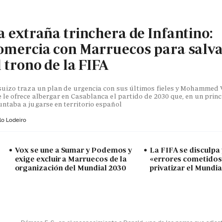
a extraña trinchera de Infantino:
omercia con Marruecos para salv
l trono de la FIFA
suizo traza un plan de urgencia con sus últimos fieles y Mohammed V
 le ofrece albergar en Casablanca el partido de 2030 que, en un princ
ntaba a jugarse en territorio español
lo Lodeiro
Vox se une a Sumar y Podemos y
La FIFA se disculpa
exige excluir a Marruecos de la
«errores cometidos»
organización del Mundial 2030
privatizar el Mundia