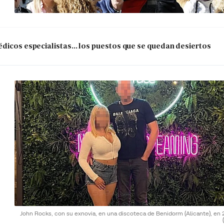
dicos especialistas... los puestos que se quedan desiertos
John Rocks, con su exnovia, en una discoteca de Benidorm (Alicante), en 