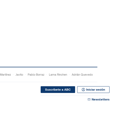
 Martínez
Javito
Pablo Borraz
Lama Rinchen
Adrián Quevedo
Suscribete a ABC
Iniciar sesión
Newsletters