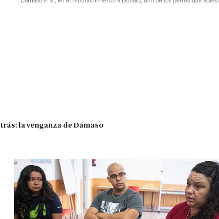
Dámaso F. S., en el reconocimiento a Donald, uno de los perros que adies
 atrás: la venganza de Dámaso