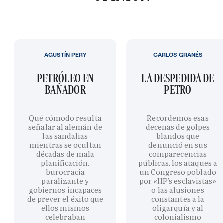
AGUSTÍN PERY
CARLOS GRANÉS
PETRÓLEO EN
LA DESPEDIDA DE
BAÑADOR
PETRO
Qué cómodo resulta
Recordemos esas
señalar al alemán de
decenas de golpes
las sandalias
blandos que
mientras se ocultan
denunció en sus
décadas de mala
comparecencias
planificación,
públicas, los ataques a
burocracia
un Congreso poblado
paralizante y
por «HP’s esclavistas»
gobiernos incapaces
o las alusiones
de prever el éxito que
constantes a la
ellos mismos
oligarquía y al
celebraban
colonialismo