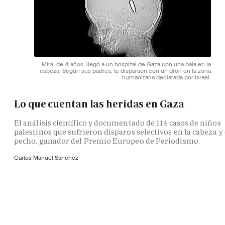
Mira, de 4 años, llegó a un hospital de Gaza con una bala en la
cabeza. Según sus padres, le disparaon con un dron en la zona
humanitaria declarada por Israel.
Lo que cuentan las heridas en Gaza
El análisis científico y documentado de 114 casos de niños
palestinos que sufrieron disparos selectivos en la cabeza y 
pecho, ganador del Premio Europeo de Periodismo.
Carlos Manuel Sanchez