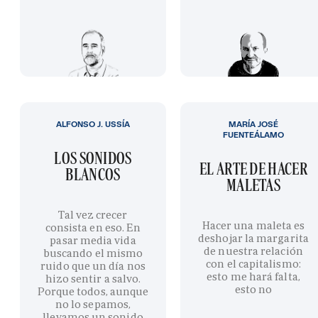
ALFONSO J. USSÍA
MARÍA JOSÉ
FUENTEÁLAMO
LOS SONIDOS
EL ARTE DE HACER
BLANCOS
MALETAS
Tal vez crecer
Hacer una maleta es
consista en eso. En
deshojar la margarita
pasar media vida
de nuestra relación
buscando el mismo
con el capitalismo:
ruido que un día nos
esto me hará falta,
hizo sentir a salvo.
esto no
Porque todos, aunque
no lo sepamos,
llevamos un sonido