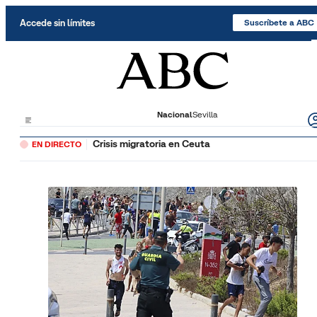
Saltar al contenido
Accede sin límites
Suscríbete a ABC
Nacional
Sevilla
Crisis migratoria en Ceuta
EN DIRECTO