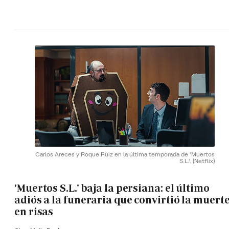
Carlos Areces y Roque Ruiz en la última temporada de 'Muertos
S.L.'.
(Netflix)
'Muertos S.L.' baja la persiana: el último
adiós a la funeraria que convirtió la muert
en risas