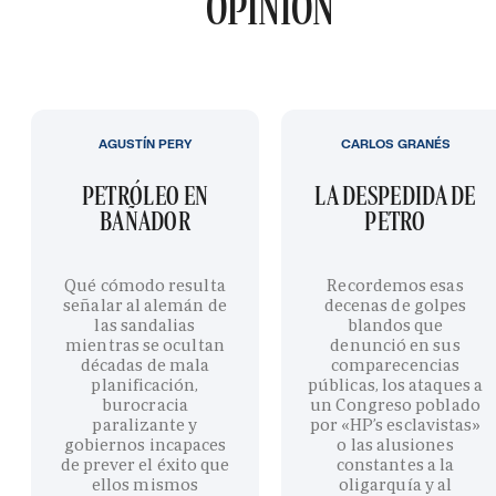
OPINIÓN
AGUSTÍN PERY
CARLOS GRANÉS
PETRÓLEO EN
LA DESPEDIDA DE
BAÑADOR
PETRO
Qué cómodo resulta
Recordemos esas
señalar al alemán de
decenas de golpes
las sandalias
blandos que
mientras se ocultan
denunció en sus
décadas de mala
comparecencias
planificación,
públicas, los ataques a
burocracia
un Congreso poblado
paralizante y
por «HP’s esclavistas»
gobiernos incapaces
o las alusiones
de prever el éxito que
constantes a la
ellos mismos
oligarquía y al