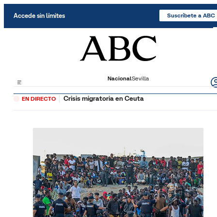
Saltar al contenido
Accede sin límites
Suscríbete a ABC
Nacional
Sevilla
Crisis migratoria en Ceuta
EN DIRECTO