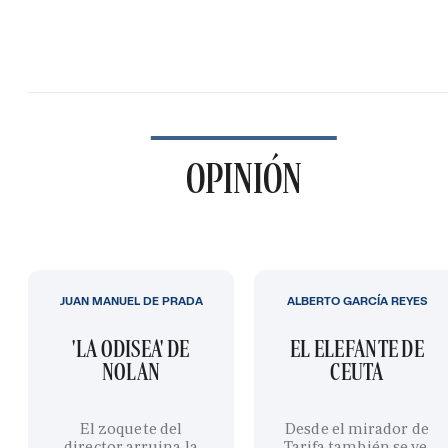
OPINIÓN
JUAN MANUEL DE PRADA
ALBERTO GARCÍA REYES
'LA ODISEA' DE
EL ELEFANTE DE
NOLAN
CEUTA
El zoquete del
Desde el mirador de
director arruina la
Tarifa también se ve,