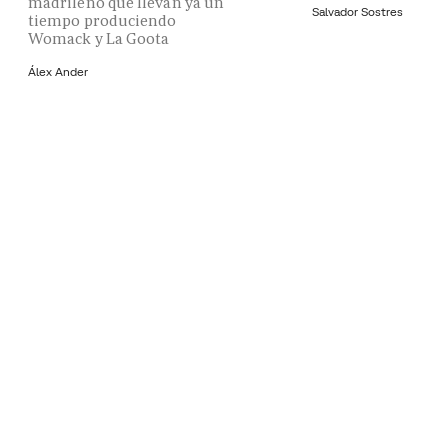
madrileño que llevan ya un
Salvador Sostres
tiempo produciendo
Womack y La Goota
Álex Ander