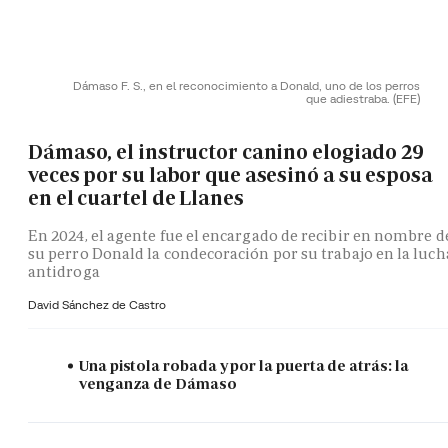
Dámaso F. S., en el reconocimiento a Donald, uno de los perros
que adiestraba.
(EFE)
Dámaso, el instructor canino elogiado 29
veces por su labor que asesinó a su esposa
en el cuartel de Llanes
En 2024, el agente fue el encargado de recibir en nombre d
su perro Donald la condecoración por su trabajo en la luch
antidroga
David Sánchez de Castro
Una pistola robada y por la puerta de atrás: la
venganza de Dámaso