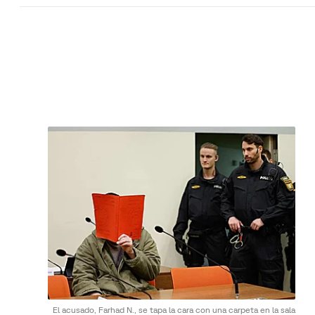
El acusado, Farhad N., se tapa la cara con una carpeta en la sala