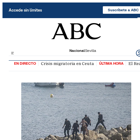
Saltar al contenido
Accede sin límites
Suscríbete a ABC
Nacional
Sevilla
Crisis migratoria en Ceuta
El Re
EN DIRECTO
ÚLTIMA HORA