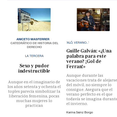
ANICETO MASFERRER
'ALÓ, VERANO...'
CATEDRÁTICO DE HISTORIA DEL
DERECHO
Guille Galván: «¿Una
palabra para este
LA TERCERA
verano? ¡Gol de
­Sexo y pudor
Ferran!»
indestructible
Aunque durante las
vacaciones trata de alejars
Aunque en el imaginario de
del móvil, no siempre lo
los años setenta y ochenta el
consigue. Asegura que el
toples parecía simbolizar la
verano perfecto es el que
liberación femenina, pocas
todavía se imagina durant
muchas mujeres lo
el invierno.
practican
Karina Sainz Borgo