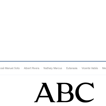
José Manuel Soto
Albert Rivera
Nathaly Marcus
Eutanasia
Vicente Vallés
Me
Adrián Quevedo
Ganaderos
Matteo Grandi