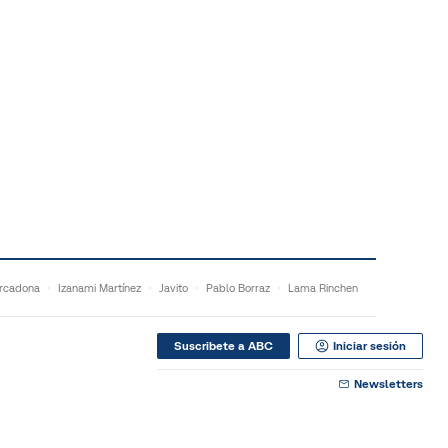
rcadona
Izanami Martínez
Javito
Pablo Borraz
Lama Rinchen
Suscribete a ABC
Iniciar sesión
Newsletters