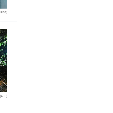
RRSS)
(AFP)