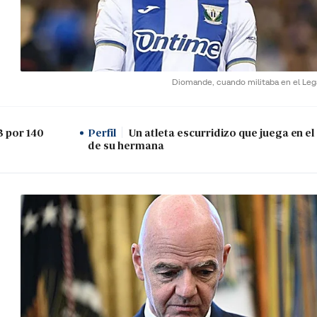
Diomande, cuando militaba en el Leg
3 por 140
Perfil
Un atleta escurridizo que juega en e
de su hermana