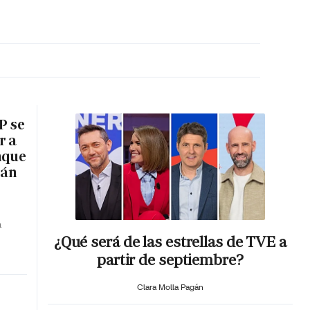
MA HORA
P se
r a
nque
rán
a
¿Qué será de las estrellas de TVE a
partir de septiembre?
Clara Molla Pagán