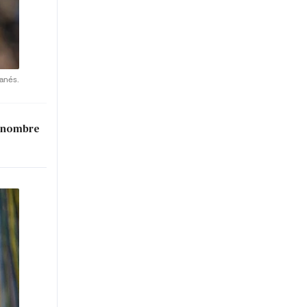
anés.
l nombre