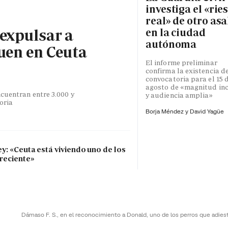
investiga el «rie
real» de otro asa
 expulsar a
en la ciudad
autónoma
uen en Ceuta
El informe preliminar
confirma la existencia d
convocatoria para el 15 
agosto de «magnitud inc
cuentran entre 3.000 y
y audiencia amplia»
toria
Borja Méndez y
David Yagüe
ey: «Ceuta está viviendo uno de los
 reciente»
Dámaso F. S., en el reconocimiento a Donald, uno de los perros que adies