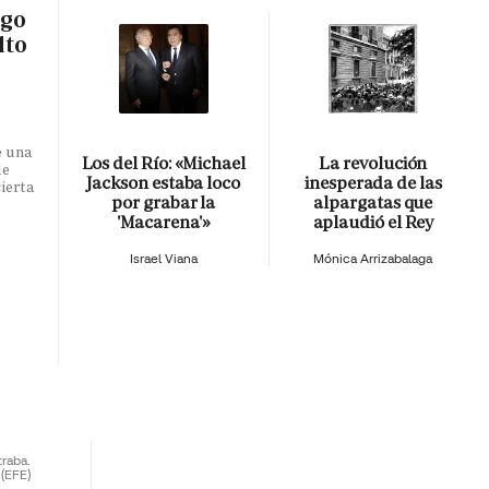
sgo
lto
e una
Los del Río: «Michael
La revolución
de
Jackson estaba loco
inesperada de las
ierta
por grabar la
alpargatas que
'Macarena'»
aplaudió el Rey
Israel Viana
Mónica Arrizabalaga
traba.
(EFE)