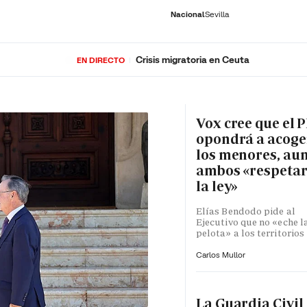
Nacional
Sevilla
Crisis migratoria en Ceuta
EN DIRECTO
RNACIONAL
ECONOMÍA
DEPORTES
SOCIEDAD
CULTURA
GENTE
PLAY
HISTORIA
ÚLTI
Vox cree que el P
opondrá a acoge
los menores, au
ambos «respeta
la ley»
Elías Bendodo pide al
Ejecutivo que no «eche l
pelota» a los territorios
Carlos Mullor
La Guardia Civil