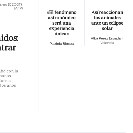
rismo (CECOT).
(AFP)
«El fenómeno
Así reaccionan
astronómico
los animales
será una
ante un eclipse
experiencia
solar
única»
nidos:
Alba Pérez Espada
Valencia
Patricia Biosca
ntrar
abó con la
umanos
 forma
dos años