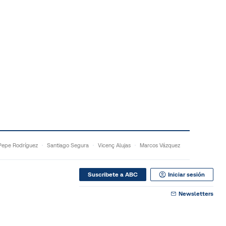
Pepe Rodríguez
Santiago Segura
Vicenç Alujas
Marcos Vázquez
Suscribete a ABC
Iniciar sesión
Newsletters