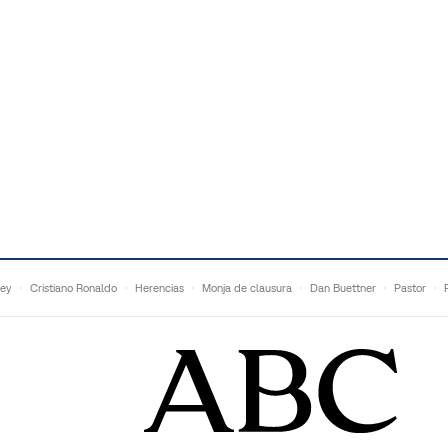
ey
Cristiano Ronaldo
Herencias
Monja de clausura
Dan Buettner
Pastor
Malú
Anne Igartiburu
Francesc Torralba
Topuria