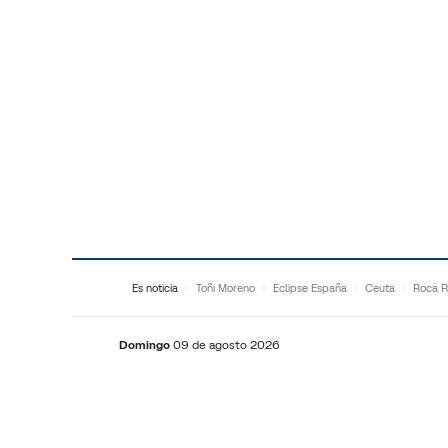
Saltar al contenido
Es noticia
Toñi Moreno
Eclipse España
Ceuta
Roca R
Domingo
09 de agosto 2026