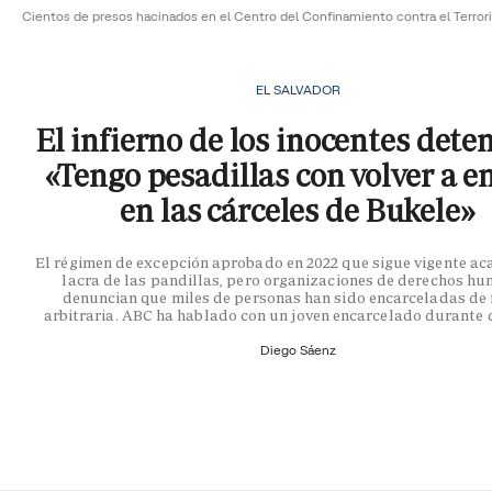
Cientos de presos hacinados en el Centro del Confinamiento contra el Terro
EL SALVADOR
El infierno de los inocentes dete
«Tengo pesadillas con volver a e
en las cárceles de Bukele»
El régimen de excepción aprobado en 2022 que sigue vigente ac
lacra de las pandillas, pero organizaciones de derechos h
denuncian que miles de personas han sido encarceladas de
arbitraria. ABC ha hablado con un joven encarcelado durante 
Diego Sáenz