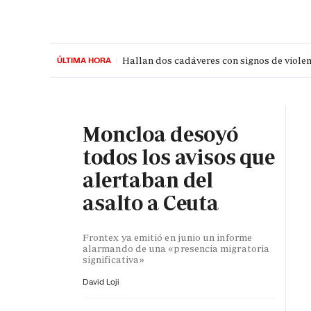
Hallan dos cadáveres con signos de violen
ÚLTIMA HORA
PORTADA
OPINIÓN
ESPAÑA
MADRID
INTE
Moncloa desoyó
todos los avisos que
alertaban del
asalto a Ceuta
Frontex ya emitió en junio un informe
alarmando de una «presencia migratoria
significativa»
David Loji