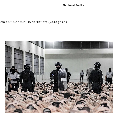
Nacional
Sevilla
cia en un domicilio de Tauste (Zaragoza)
RNACIONAL
ECONOMÍA
DEPORTES
SOCIEDAD
CULTURA
GENTE
PLAY
HISTORIA
ÚLTI