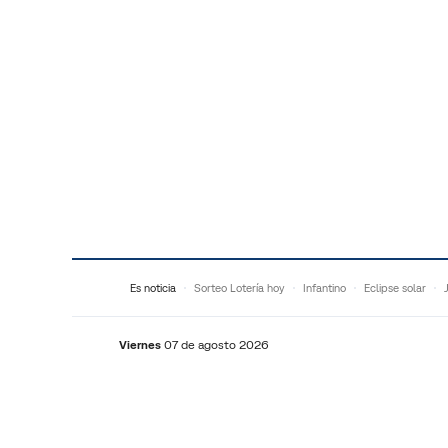
Saltar al contenido
Es noticia
Sorteo Lotería hoy
Infantino
Eclipse solar
Viernes
07 de agosto 2026