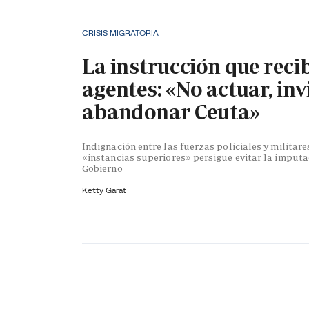
CRISIS MIGRATORIA
La instrucción que reci
agentes: «No actuar, inv
abandonar Ceuta»
Indignación entre las fuerzas policiales y militare
«instancias superiores» persigue evitar la imputa
Gobierno
Ketty Garat