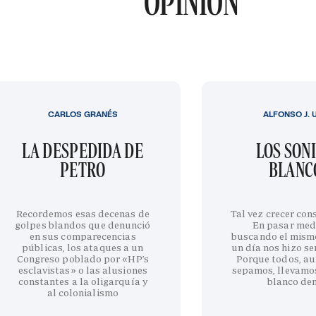
OPINIÓN
CARLOS GRANÉS
ALFONSO J. 
LA DESPEDIDA DE
LOS SON
PETRO
BLANC
Recordemos esas decenas de
Tal vez crecer cons
golpes blandos que denunció
En pasar med
en sus comparecencias
buscando el mism
públicas, los ataques a un
un día nos hizo sen
Congreso poblado por «HP’s
Porque todos, au
esclavistas» o las alusiones
sepamos, llevamo
constantes a la oligarquía y
blanco de
al colonialismo