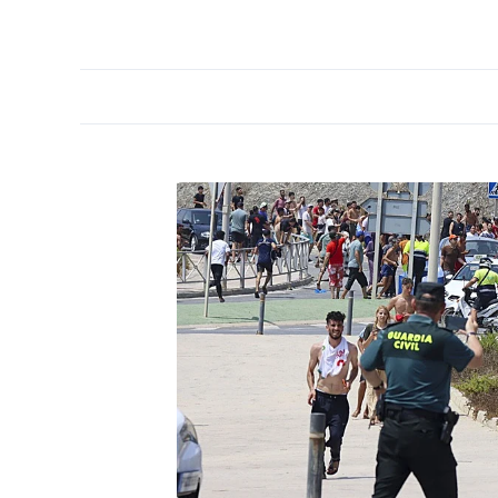
PORTADA
OPINIÓN
ESPAÑA
MADRID
INTE