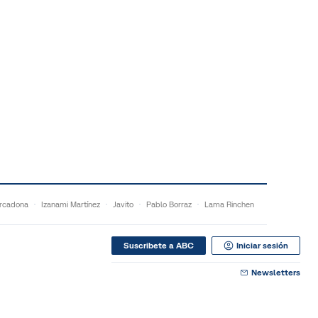
rcadona
Izanami Martínez
Javito
Pablo Borraz
Lama Rinchen
Suscribete a ABC
Iniciar sesión
Newsletters