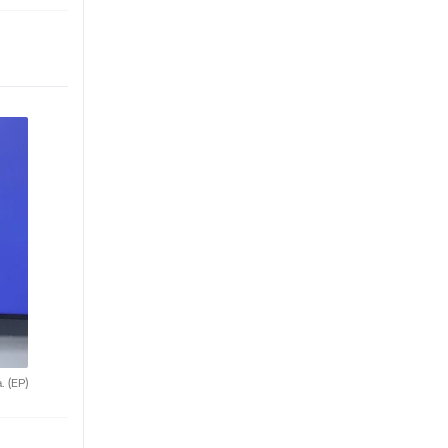
a.
(EP)