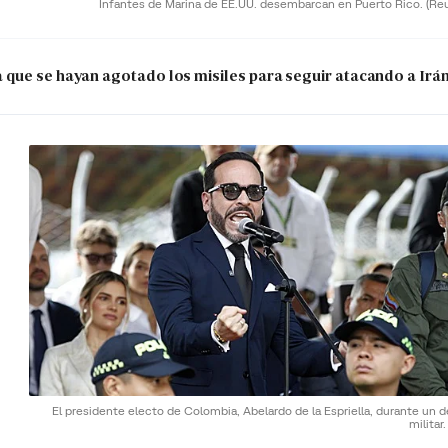
Infantes de Marina de EE.UU. desembarcan en Puerto Rico.
(Re
que se hayan agotado los misiles para seguir atacando a Irá
El presidente electo de Colombia, Abelardo de la Espriella, durante un d
militar