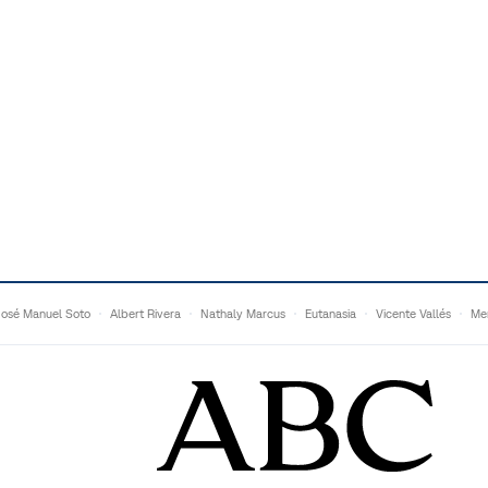
José Manuel Soto
Albert Rivera
Nathaly Marcus
Eutanasia
Vicente Vallés
Me
Adrián Quevedo
Ganaderos
Matteo Grandi