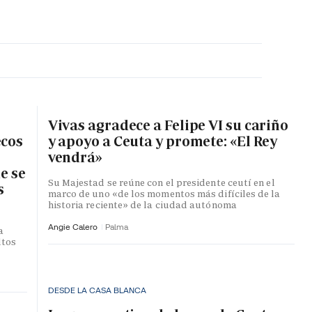
MA HORA
Vivas agradece a Felipe VI su cariño
ecos
y apoyo a Ceuta y promete: «El Rey
vendrá»
e se
Su Majestad se reúne con el presidente ceutí en el
s
marco de uno «de los momentos más difíciles de la
historia reciente» de la ciudad autónoma
Angie Calero
Palma
a
ltos
DESDE LA CASA BLANCA