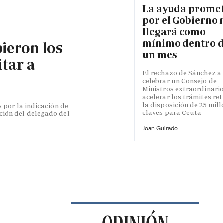
La ayuda prome
por el Gobierno 
llegará como
mínimo dentro 
bieron los
un mes
itar a
El rechazo de Sánchez a
celebrar un Consejo de
Ministros extraordinari
acelerar los trámites re
la disposición de 25 mil
s por la indicación de
claves para Ceuta
ción del delegado del
Joan Guirado