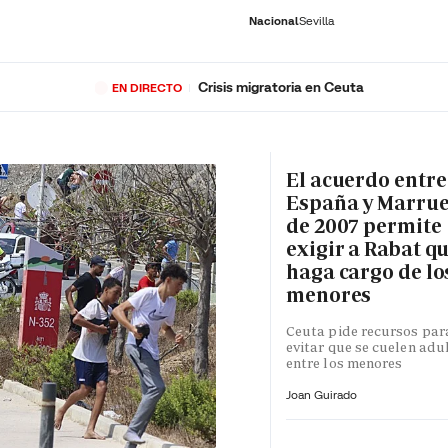
Nacional
Sevilla
Crisis migratoria en Ceuta
EN DIRECTO
RNACIONAL
ECONOMÍA
DEPORTES
SOCIEDAD
CULTURA
GENTE
PLAY
HISTORIA
ÚLTI
El acuerdo entre
España y Marru
de 2007 permite
exigir a Rabat qu
haga cargo de lo
menores
Ceuta pide recursos par
evitar que se cuelen adu
entre los menores
Joan Guirado