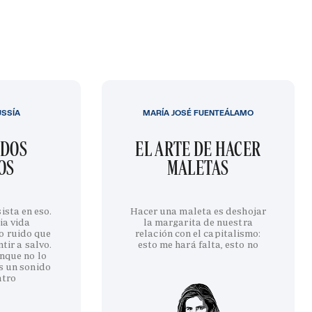
USSÍA
MARÍA JOSÉ FUENTEÁLAMO
IDOS
EL ARTE DE HACER
OS
MALETAS
ista en eso.
Hacer una maleta es deshojar
ia vida
la margarita de nuestra
o ruido que
relación con el capitalismo:
tir a salvo.
esto me hará falta, esto no
nque no lo
s un sonido
ntro