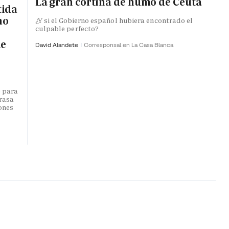
La gran cortina de humo de Ceuta
tida
no
¿Y si el Gobierno español hubiera encontrado el
culpable perfecto?
de
David Alandete
Corresponsal en La Casa Blanca
o para
trasa
lones