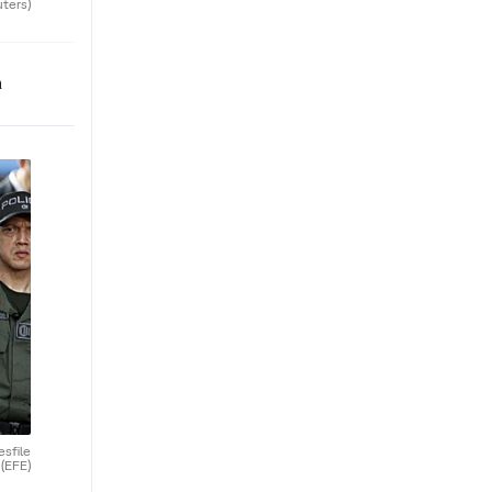
uters)
n
esfile
.
(EFE)