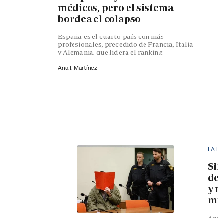
médicos, pero el sistema
bordea el colapso
España es el cuarto país con más
profesionales, precedido de Francia, Italia
y Alemania, que lidera el ranking
Ana I. Martínez
LA 
Si
de
y 
mi
Ant