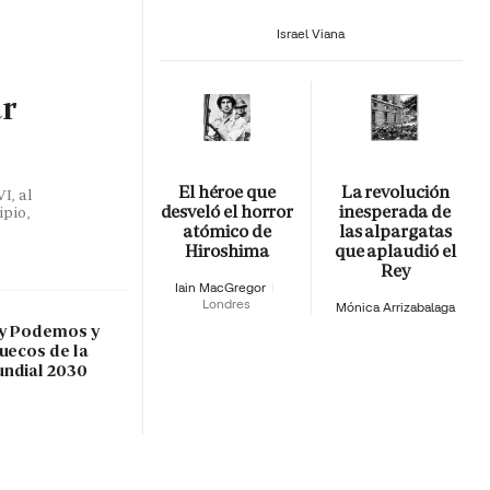
Israel Viana
ar
El héroe que
La revolución
I, al
desveló el horror
inesperada de
ipio,
atómico de
las alpargatas
Hiroshima
que aplaudió el
Rey
Iain MacGregor
Londres
Mónica Arrizabalaga
 y Podemos y
ruecos de la
undial 2030