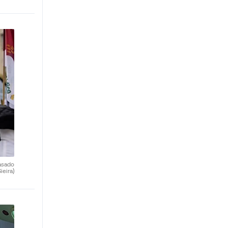
asado
ieira)