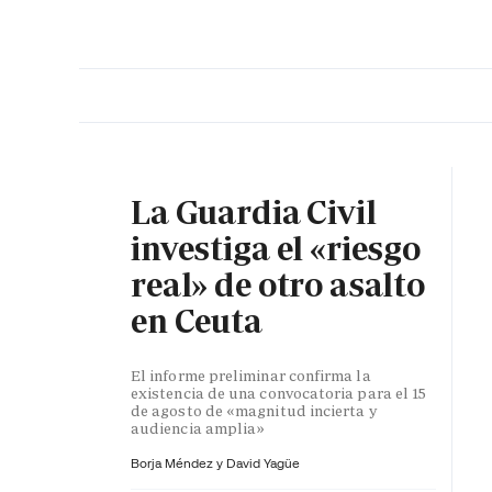
PORTADA
OPINIÓN
ESPAÑA
MADRID
INTE
La Guardia Civil
investiga el «riesgo
real» de otro asalto
en Ceuta
El informe preliminar confirma la
existencia de una convocatoria para el 15
de agosto de «magnitud incierta y
audiencia amplia»
Borja Méndez y
David Yagüe