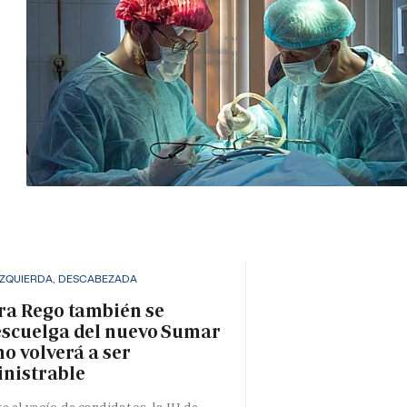
IZQUIERDA, DESCABEZADA
ra Rego también se
scuelga del nuevo Sumar
no volverá a ser
nistrable
e el vacío de candidatos, la IU de