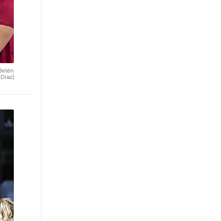
Belén
Díaz)