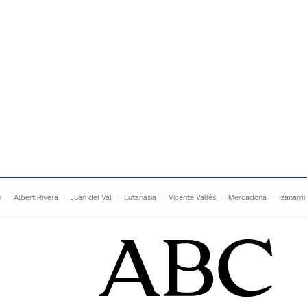
n
Albert Rivera
Juan del Val
Eutanasia
Vicente Vallés
Mercadona
Izanami
Ganaderos
Matteo Grandi