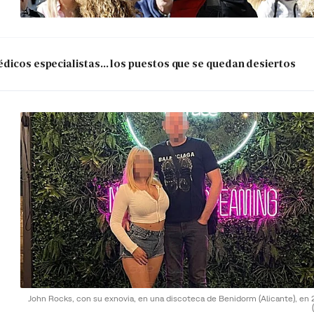
dicos especialistas... los puestos que se quedan desiertos
John Rocks, con su exnovia, en una discoteca de Benidorm (Alicante), en 