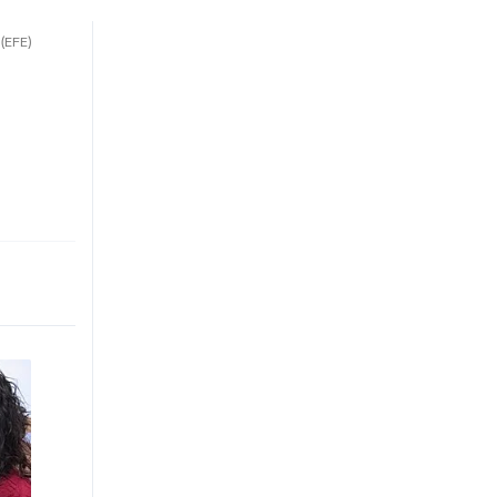
.
(EFE)