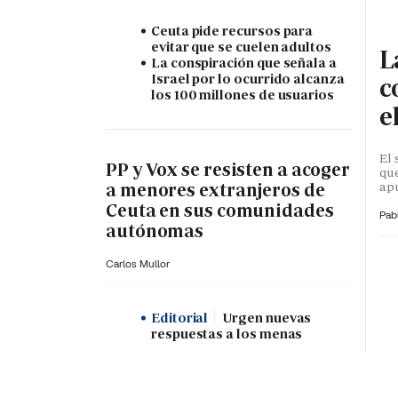
Ceuta pide recursos para
evitar que se cuelen adultos
L
La conspiración que señala a
Israel por lo ocurrido alcanza
c
los 100 millones de usuarios
e
El 
PP y Vox se resisten a acoger
que
apu
a menores extranjeros de
Ceuta en sus comunidades
Pab
autónomas
Carlos Mullor
Editorial
Urgen nuevas
respuestas a los menas