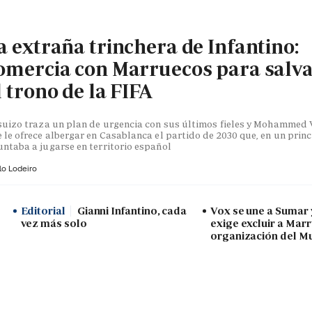
a extraña trinchera de Infantino:
omercia con Marruecos para salv
l trono de la FIFA
suizo traza un plan de urgencia con sus últimos fieles y Mohammed V
 le ofrece albergar en Casablanca el partido de 2030 que, en un princ
ntaba a jugarse en territorio español
lo Lodeiro
Editorial
Gianni Infantino, cada
Vox se une a Sumar
vez más solo
exige excluir a Mar
organización del M