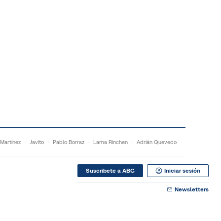
 Martínez
Javito
Pablo Borraz
Lama Rinchen
Adrián Quevedo
Suscribete a ABC
Iniciar sesión
Newsletters