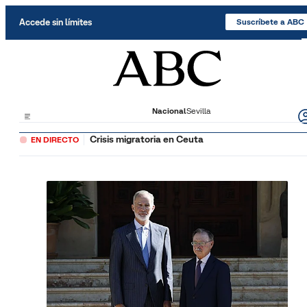
Saltar al contenido
Accede sin límites
Suscríbete a ABC
Nacional
Sevilla
Crisis migratoria en Ceuta
EN DIRECTO