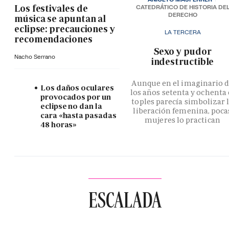
Los festivales de
CATEDRÁTICO DE HISTORIA DE
DERECHO
música se apuntan al
eclipse: precauciones y
LA TERCERA
recomendaciones
­Sexo y pudor
Nacho Serrano
indestructible
Aunque en el imaginario 
Los daños oculares
los años setenta y ochenta 
provocados por un
toples parecía simbolizar 
eclipse no dan la
liberación femenina, poca
cara «hasta pasadas
mujeres lo practican
48 horas»
ESCALADA