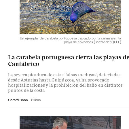
Un ejemplar de carabela portuguesa captado por la cámara en la
playa de covachos (Santander).
(EFE)
La carabela portuguesa cierra las playas de
Cantábrico
La severa picadura de estas 'falsas medusas', detectadas
desde Asturias hasta Guipúzcoa, ya ha provocado
hospitalizaciones y la prohibición del baño en distintos
puntos de la costa
Gerard Bono
Bilbao