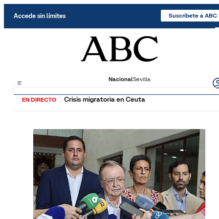
Saltar al contenido
Accede sin límites
Suscríbete a ABC
Nacional
Sevilla
Crisis migratoria en Ceuta
EN DIRECTO