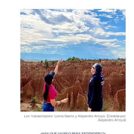
Los 'cazaeclipses' Lorna Saenz y Alejandro Arroyo.
(Cedida por
Alejandro Arroyo)
«HAY QUE VIVIRLO PARA ENTENDERLO»