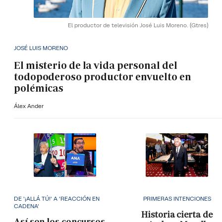
El productor de televisión José Luis Moreno.
(Gtres)
JOSÉ LUIS MORENO
El misterio de la vida personal del
todopoderoso productor envuelto en
polémicas
Álex Ander
DE '¡ALLÁ TÚ!' A 'REACCIÓN EN
PRIMERAS INTENCIONES
CADENA'
Historia cierta de
Así son los concursos