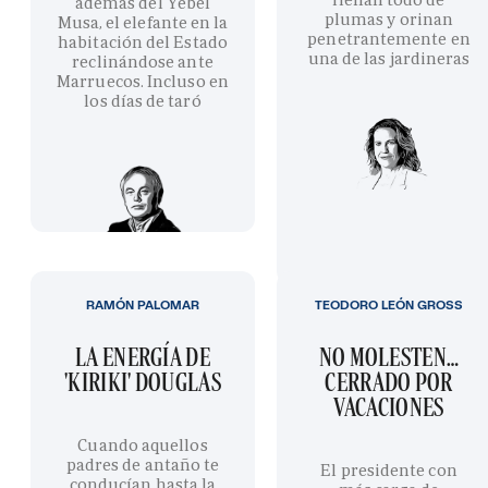
además del Yebel
plumas y orinan
Musa, el elefante en la
penetrantemente en
habitación del Estado
una de las jardineras
reclinándose ante
Marruecos. Incluso en
los días de taró
RAMÓN PALOMAR
TEODORO LEÓN GROSS
LA ENERGÍA DE
NO MOLESTEN…
'KIRIKI' DOUGLAS
CERRADO POR
VACACIONES
Cuando aquellos
padres de antaño te
El presidente con
conducían hasta la