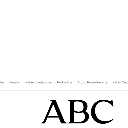
lez
Pensión
Rafael Santandreu
Pedro Ruiz
Arturo Pérez-Reverte
Pablo Oje