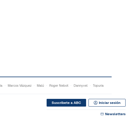
da
Marcos Vázquez
Malú
Roger Nebot
Dannyvel
Topuria
Suscribete a ABC
Iniciar sesión
Newsletters