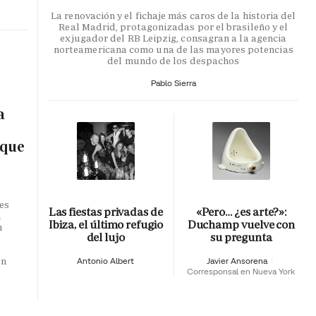
La renovación y el fichaje más caros de la historia del
Real Madrid, protagonizadas por el brasileño y el
exjugador del RB Leipzig, consagran a la agencia
norteamericana como una de las mayores potencias
del mundo de los despachos
Pablo Sierra
a
 que
es
Las fiestas privadas de
«Pero… ¿es arte?»:
n
Ibiza, el último refugio
Duchamp vuelve con
n
del lujo
su pregunta
o
en
Antonio Albert
Javier Ansorena
Corresponsal en Nueva York