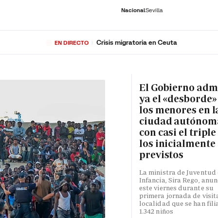
Nacional
Sevilla
Crisis migratoria en Ceuta
EN DIRECTO
RNACIONAL
ECONOMÍA
DEPORTES
SOCIEDAD
CULTURA
GENTE
PLAY
HISTORIA
ÚLTI
El Gobierno adm
ya el «desborde»
los menores en l
ciudad autónom
con casi el triple
los inicialmente
previstos
La ministra de Juventud 
Infancia, Sira Rego, anun
este viernes durante su
primera jornada de visita
localidad que se han fili
1.342 niños