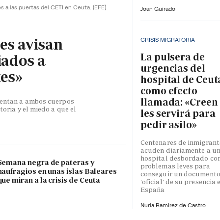
es a las puertas del CETI en Ceuta.
(EFE)
Joan Guirado
les avisan
CRISIS MIGRATORIA
La pulsera de
iados a
urgencias del
tes»
hospital de Ceut
como efecto
llamada: «Creen
esentan a ambos cuerpos
toria y el miedo a que el
les servirá para
pedir asilo»
Centenares de inmigrant
acuden diariamente a u
hospital desbordado co
Semana negra de pateras y
problemas leves para
naufragios en unas islas Baleares
conseguir un document
que miran a la crisis de Ceuta
'oficial' de su presencia 
España
Nuria Ramírez de Castro