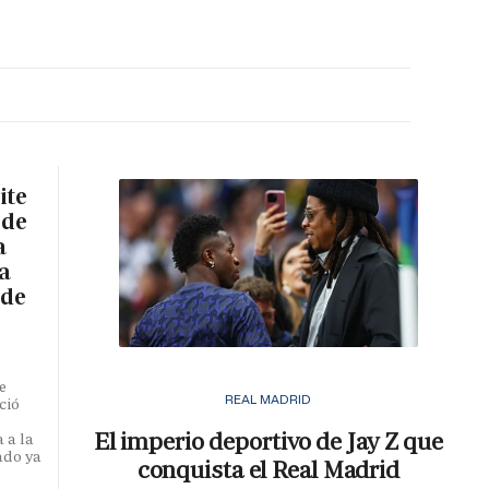
MA HORA
ite
 de
a
a
 de
e
REAL MADRID
ció
El imperio deportivo de Jay Z que
 a la
ado ya
conquista el Real Madrid