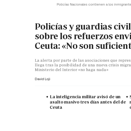
Policías Nacionales contienen a los inmigrant
Policías y guardias civi
sobre los refuerzos env
Ceuta: «No son suficien
La alerta por parte de las asociaciones que repr
llega tras la posibilidad de una nueva crisis migra
Ministerio del Interior «no haga nada»
David Loji
La inteligencia militar avisó de un
asalto masivo tres días antes del de
Ceuta