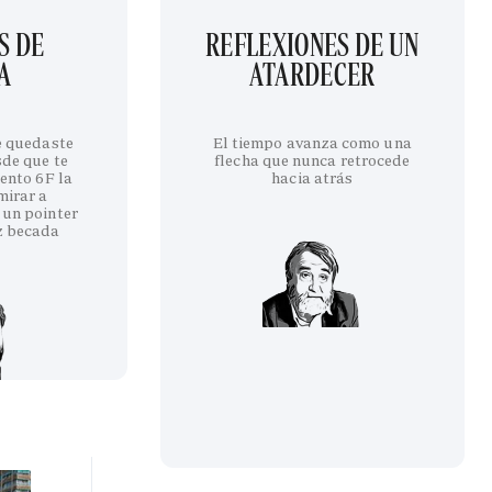
S DE
REFLEXIONES DE UN
A
ATARDECER
te quedaste
El tiempo avanza como una
sde que te
flecha que nunca retrocede
iento 6F la
hacia atrás
mirar a
 un pointer
z becada