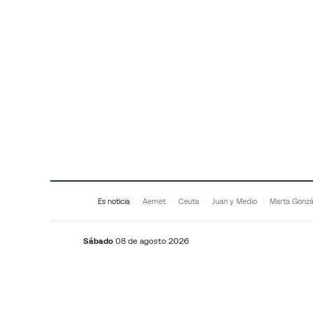
Saltar al contenido
Es noticia
Aemet
Ceuta
Juan y Medio
Marta Gonzá
Sábado
08 de agosto 2026