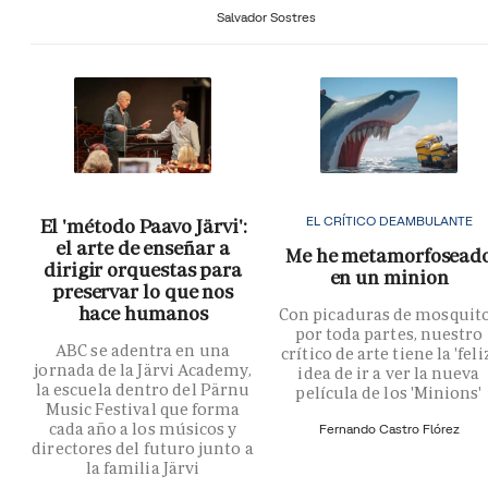
Salvador Sostres
EL CRÍTICO DEAMBULANTE
El 'método Paavo Järvi':
el arte de enseñar a
Me he metamorfosead
dirigir orquestas para
en un minion
preservar lo que nos
hace humanos
Con picaduras de mosquit
por toda partes, nuestro
ABC se adentra en una
crítico de arte tiene la 'feli
jornada de la Järvi Academy,
idea de ir a ver la nueva
la escuela dentro del Pärnu
película de los 'Minions'
Music Festival que forma
cada año a los músicos y
Fernando Castro Flórez
directores del futuro junto a
la familia Järvi